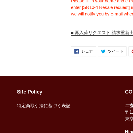
Please fill in your name and e-m
enter [SR10-4 Resale request] i
we will notify you by e-mail when
■ 再入荷リクエスト 請求重新出售Re
FACEBOOK
TWI
シェア
ツイート
で
に
シ
投
ェ
稿
ア
す
す
る
る
Site Policy
CO
特定商取引法に基づく表記
二
〒11
東
Nig