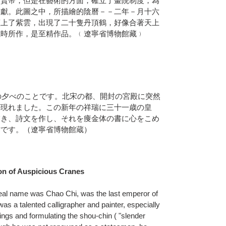
是賢帝，但是在藝術的方面，確立了畫院制度，為
貢獻。此圖之中，所描繪的陰曆－－二年－月十六
蓋上了紫雲，出現了二十隻丹頂鶴，好像合著天上
歲時所作，是至精作品。﹙遼寧省博物館藏﹚
日の夕べのことです。北宋の都、開封の宮殿に突然
が現れました。この新年の祥瑞に三十一歳の皇
描き、詩文を作し、それを痩金体の書に心をこめ
作です。（遼寧省博物館蔵）
ion of Auspicious Cranes
eal name was Chao Chi, was the last emperor of
s a talented calligrapher and painter, especially
tings and formulating the shou-chin ( "slender