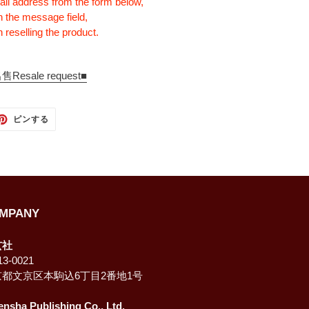
ail address from the form below,
n the message field,
 reselling the product.
sale request■
TTER
PINTEREST
ピンする
で
ピ
ン
す
る
MPANY
玄社
3-0021
京都文京区本駒込6丁目2番地1号
ensha Publishing Co., Ltd.