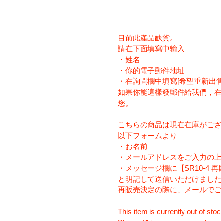
目前此產品缺貨。
請在下面填寫中输入
・姓名
・你的電子郵件地址
・在詢問欄中填寫[希望重新出售SR
如果你能這樣發郵件給我們，
您。
こちらの商品は現在在庫がご
以下フォームより
・お名前
・メールアドレスをご入力の
・メッセージ欄に【SR10-4 
と明記して送信いただけまし
再販売決定の際に、メールで
This item is currently out of stoc