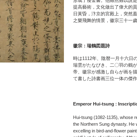
形成了瘦金書。他雖然難以說
品
提高藝術，文化做出了偉大的
を
日黃昏，汴京的宮殿上，突然
追
之樂飛舞的情景，徽宗三十一
加
す
る
徽宗：瑞鶴図題詩
時は1112年、陰暦一月十六
瑞雲がたなびき、二〇羽の鶴
帝、徽宗が感激し自らが画を
て書した詩書画三位一体の傑
Emperor Hui-tsung : Inscript
Hui-tsung (1082-1135), whose r
the Northern Sung dynasty. He wa
excelling in bird-and-flower pain