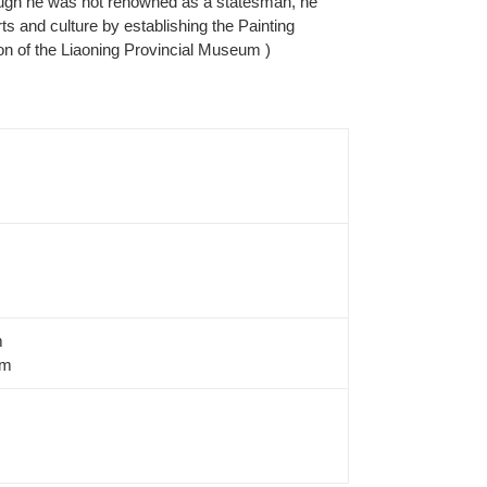
though he was not renowned as a statesman, he
ts and culture by establishing the Painting
ion of the Liaoning Provincial Museum )
m
cm