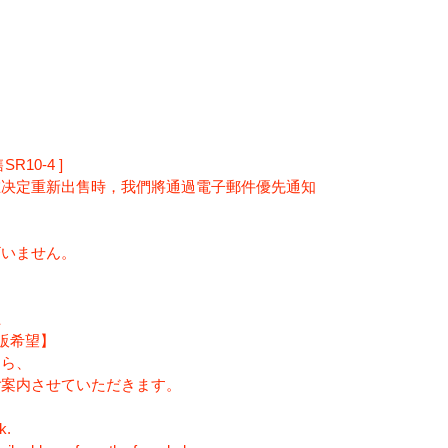
10-4 ]
在决定重新出售時，我們將通過電子郵件優先通知
ざいません。
上
再販希望】
たら、
ご案内させていただきます。
k.