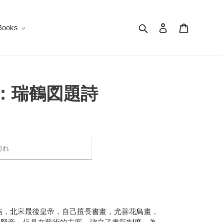
検索
ログイン
カート
oks
徽宗：瑞鶴図題詩
切れ
名趙佶，北宋最後皇帝，自己擅長書畫，尤善花鳥畫，