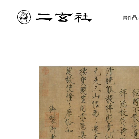
コ
ン
テ
書作品／書
ン
ツ
に
ス
キ
ッ
プ
す
る