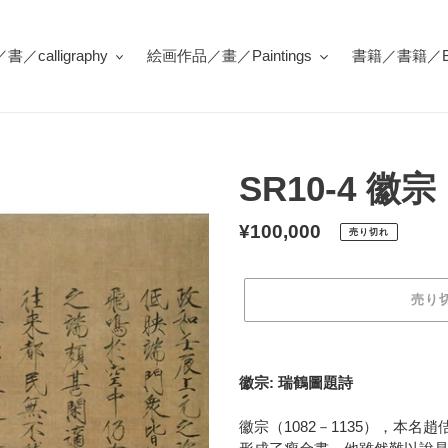
／calligraphy
絵画作品／畫／Paintings
書籍／書籍／Bo
SR10-4 
通
¥100,000
売り切れ
常
価
売り
格
カ
ー
徽宗: 瑞鶴圖題詩
ト
に
徽宗（1082－1135），本
商