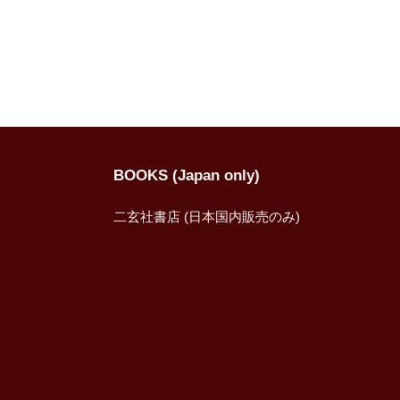
銭
格
格
松
他
BOOKS (Japan only)
二玄社書店 (日本国内販売のみ)