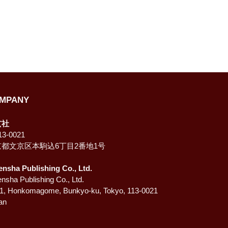
格
MPANY
玄社
3-0021
京都文京区本駒込6丁目2番地1号
ensha Publishing Co., Ltd.
nsha Publishing Co., Ltd.
-1, Honkomagome, Bunkyo-ku, Tokyo, 113-0021
an