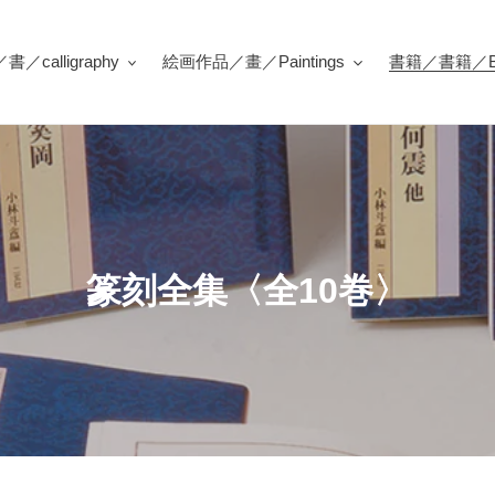
／calligraphy
絵画作品／畫／Paintings
書籍／書籍／Bo
書
篆刻全集〈全10巻〉
籍
: