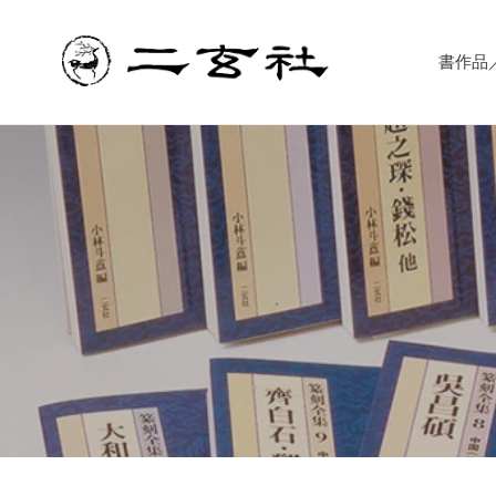
コ
ン
テ
書作品／書
ン
ツ
に
ス
キ
ッ
プ
す
る