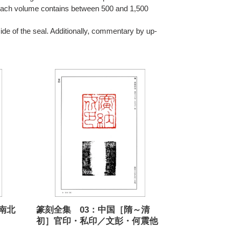
d each volume contains between 500 and 1,500
ide of the seal. Additionally, commentary by up-
篆
刻
全
集
03：
中
国
［隋
～
清
初］
官
印・
南北
篆刻全集 03：中国［隋～清
私
初］官印・私印／文彭・何震他