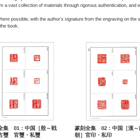
 a vast collection of materials through rigorous authentication, an
here possible, with the author's signature from the engraving on the s
 the book.
篆
刻
全
集
02：
中
国
［漢
～
南
北
朝］
官
全集 01：中国［殷～戦
篆刻全集 02：中国［漢～
印・
古璽 官璽・私璽
朝］官印・私印