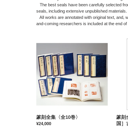
The best seals have been carefully selected from
seals, including extensive unpublished materials.
All works are annotated with original text, and, w
and-coming researchers is included at the end of
篆
篆
刻
刻
全
全
集
集
〈全
01：
10
中
巻〉
国
［殷
～
戦
国］
古
璽
篆刻全集〈全10巻〉
篆刻
官
国］
通
¥24,000