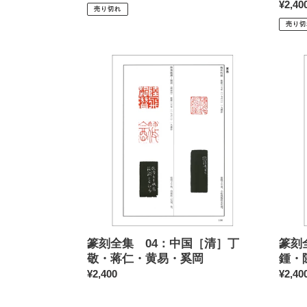
璽・
常
通
¥2,40
売り切れ
私
価
常
売り切
璽
格
価
格
篆
篆
刻
刻
全
全
集
集
04：
05：
中
中
国
国
［清］
［清
丁
陳
敬・
豫
蒋
鍾・
仁・
陳
黄
鴻
篆刻全集 04：中国［清］丁
篆刻
易・
寿・
敬・蒋仁・黄易・奚岡
鍾・
奚
趙
通
¥2,400
通
¥2,40
岡
之
常
常
琛・
価
価