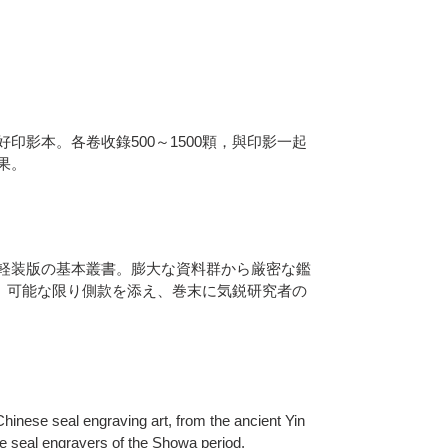
影本。各卷收錄500～1500顆，與印影一起
果。
軽装版の基本叢書。膨大な資料群から厳密な鑑
し、可能な限り側款を添え、巻末に気鋭研究者の
Chinese seal engraving art, from the ancient Yin
e seal engravers of the Showa period.