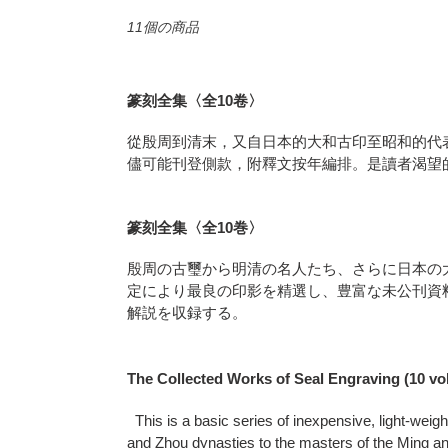
11個の商品
篆刻全集〈全10卷〉
從殷周到清末，又自日本的大和古印至昭和的代表
儘可能刊登側款，附釋文按年編排。是讀者渴望
篆刻全集〈全10巻〉
殷周の古璽から明清の名人たち、さらに日本の
定により最良の印影を精選し、豊富な未公刊資料
解説を収録する。
The Collected Works of Seal Engraving (10 v
This is a basic series of inexpensive, light-weig
and Zhou dynasties to the masters of the Ming an