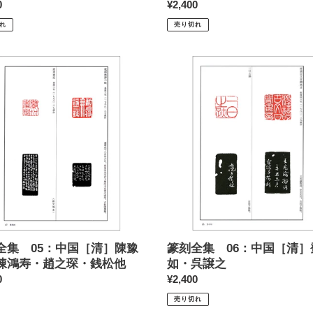
私
0
通
¥2,400
印
常
れ
売り切れ
価
格
篆
刻
全
集
06：
中
国
］
［清］
鄧
石
如・
呉
譲
全集 05：中国［清］陳豫
篆刻全集 06：中国［清］
之
陳鴻寿・趙之琛・銭松他
如・呉譲之
0
通
¥2,400
常
売り切れ
価