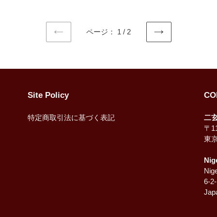
格
ページ： 1 / 2
前
次
の
の
ペ
ペ
ー
ー
ジ
ジ
Site Policy
CO
特定商取引法に基づく表記
二
〒11
東
Nig
Nige
6-2
Jap