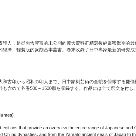
印人，是從包含豐富的未公開的龐大資料群精選後經嚴密鑑別的最好印
的經濟、輕裝版的篆刻基本叢書。卷末收錄了日中專家最新的研究成
大和古印から昭和の印人まで、日中篆刻芸術の全貌を俯瞰する廉価
も含めて各巻500～1500顆を収録する。作品には全て釈文を付
olumes)
ht editions that provide an overview the entire range of Japanese and 
d Ch'ing dynasties, and from the Yamato ancient seals of Japan to th