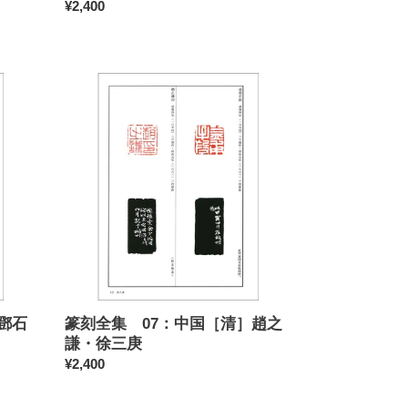
印
通
¥2,400
／
常
文
価
彭・
格
篆
何
刻
震
全
他
集
07：
中
国
［清］
趙
之
謙・
徐
三
鄧石
篆刻全集 07：中国［清］趙之
庚
謙・徐三庚
通
¥2,400
常
価