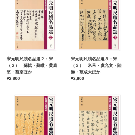
蔡
元
元
襄・
明
明
王
尺
尺
安
牘
牘
石
名
名
ほ
品
品
か
選
選
２：
３：
宋
宋
宋元明尺牘名品選２：宋
宋元明尺牘名品選３：宋
（２）
（３）
（２） 蘇軾・蘇轍・黄庭
（３） 米芾・虞允文・陸
蘇
米
堅・蔡京ほか
游・范成大ほか
軾・
芾・
通
¥2,800
通
¥2,800
蘇
虞
常
常
轍・
允
価
価
黄
文・
宋
格
宋
格
庭
陸
元
元
堅・
游・
明
明
蔡
范
尺
尺
京
成
牘
牘
ほ
大
名
名