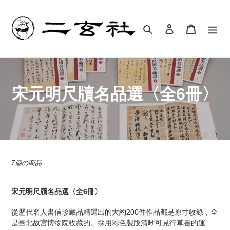
コ
ン
テ
検索
ログイン
カート
ン
ツ
に
ス
キ
書
宋元明尺牘名品選〈全6冊〉
ッ
プ
籍
す
:
る
7個の商品
宋元明尺牘名品選〈全6冊〉
從歷代名人書信珍藏品精選出的大約200件作品都是原寸收錄，全
是臺北故宮博物院收藏的。採用彩色製版清晰可見行草書的運