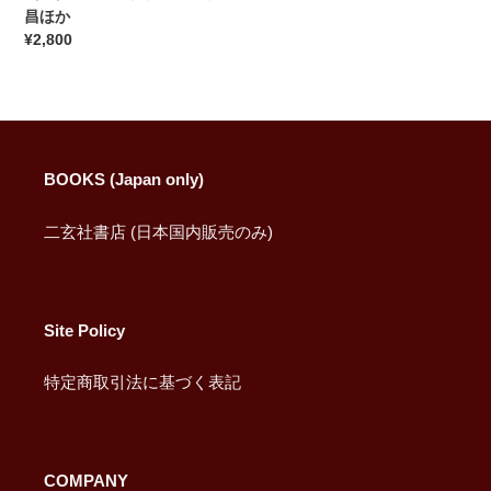
徐
昌ほか
渭・
通
¥2,800
莫
常
是
価
龍・
格
董
其
昌
BOOKS (Japan only)
ほ
か
二玄社書店 (日本国内販売のみ)
Site Policy
特定商取引法に基づく表記
COMPANY