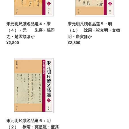
か
ほ
品
品
か
選
選
４：
５：
宋
明
宋元明尺牘名品選４：宋
宋元明尺牘名品選５：明
（４）・
（１）
（４）・元 朱熹・張即
（１） 沈周・祝允明・文徴
元
沈
之・趙孟頫ほか
明・唐寅ほか
朱
周・
通
¥2,800
通
¥2,800
熹・
祝
常
常
張
允
価
価
即
明・
宋
格
格
之・
文
元
趙
徴
明
孟
明・
尺
頫
唐
牘
ほ
寅
名
か
ほ
品
か
選
６：
明
宋元明尺牘名品選６：明
（２）
（２） 徐渭・莫是龍・董其