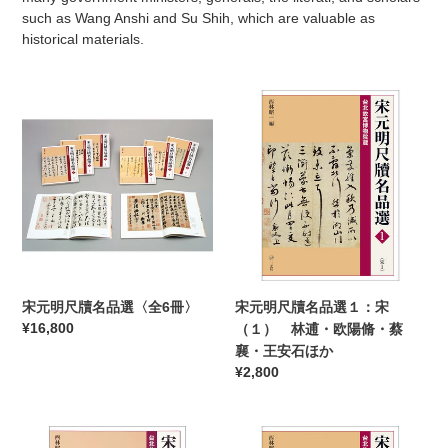
such as Wang Anshi and Su Shih, which are valuable as
historical materials.
宋
宋
元
元
明
明
尺
尺
牘
牘
名
名
品
品
選
選
〈全
１：
6
宋
宋元明尺牘名品選〈全6冊〉
宋元明尺牘名品選１：宋
冊〉
（１）
通
¥16,800
（１） 林逋・欧陽脩・蔡
林
常
襄・王安石ほか
逋・
価
通
¥2,800
欧
格
常
陽
価
脩・
宋
宋
格