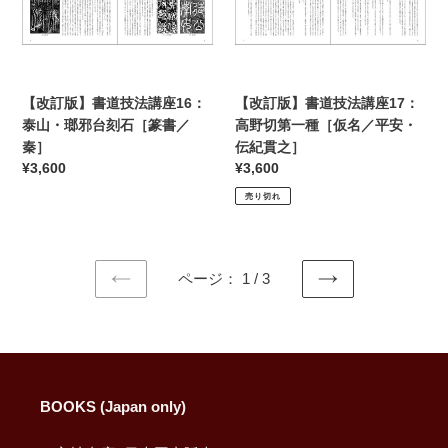
技
技
法
法
講
講
座
座
16：
17：
【改訂版】書道技法講座16：
【改訂版】書道技法講座17：
泰
高
泰山・瑯邪台刻石［篆書／
高野切第一種［仮名／平安・
山・
野
秦］
伝紀貫之］
瑯
切
通
¥3,600
通
¥3,600
邪
第
常
常
売り切れ
台
一
価
価
刻
種
格
格
石
［仮
［篆
名
ページ： 1 / 3
書
／
前
次
／
平
の
の
秦］
安・
ペ
ペ
ー
ー
伝
ジ
ジ
紀
貫
BOOKS (Japan only)
之］