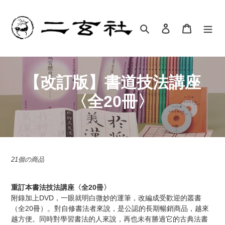
コ
ン
テ
検索
ログイン
カート
ン
ツ
に
ス
書
【改訂版】書道技法講座
キ
ッ
籍
〈全20冊〉
プ
:
す
る
21個の商品
重訂本書法技法講座〈全20冊〉
附錄加上DVD，一眼就明白微妙的運筆，改編成受歡迎的叢書
（全20冊）。對自修書法者來說，是公認的長期暢銷商品，越來
越方便。同時對學習書法的人來說，再也未有勝過它的古典法書