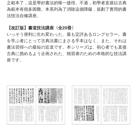
之範本了，這是學好書法的唯一捷徑。不過，初學者直接以古典
為範本有很多困難。本系列為了消除這個障礙，規劃了實用的書
法技法自修講座。
【改訂版】書道技法講座〈全20冊〉
いっそう便利に生れ変わった、最も定評あるロングセラー。書
を学ぶ者にとって古典法書にまさる手本はなく、また、それは
書法習得への最短の近道です。本シリーズは、初心者でも直接
古典に挑めるよう企画された、独習者のための本格的な技法講
座です。
【改
【改
訂
訂
版】
版】
書
書
道
道
技
技
法
法
講
講
座
座