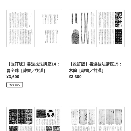
／
書
【改
格
【改
格
唐・
／
訂
訂
孫
後
版】
版】
過
漢］
書
書
庭］
道
道
技
技
法
法
講
講
座
座
14：
15：
【改訂版】書道技法講座14：
【改訂版】書道技法講座15：
曹
木
曹全碑［隷書／後漢］
木簡［隷書／前漢］
全
簡
通
¥3,600
通
¥3,600
碑
［隷
常
常
売り切れ
［隷
書
価
価
書
／
格
格
／
前
【改
【改
後
漢］
訂
訂
漢］
版】
版】
書
書
道
道