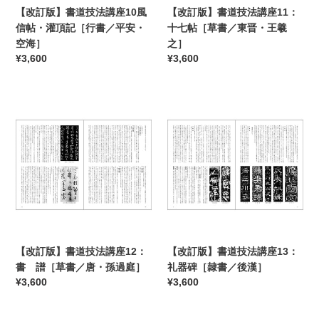
10
11：
【改訂版】書道技法講座10風
【改訂版】書道技法講座11：
風
十
信帖・灌頂記［行書／平安・
十七帖［草書／東晋・王羲
信
七
空海］
之］
帖・
帖
通
¥3,600
通
¥3,600
灌
［草
常
常
頂
書
価
価
記
／
【改
格
【改
格
［行
東
訂
訂
書
晋・
版】
版】
／
王
書
書
平
羲
道
道
安・
之］
技
技
空
法
法
海］
講
講
座
座
12：
13：
【改訂版】書道技法講座12：
【改訂版】書道技法講座13：
書
礼
書 譜［草書／唐・孫過庭］
礼器碑［隷書／後漢］
譜
器
通
¥3,600
通
¥3,600
［草
碑
常
常
書
［隷
価
価