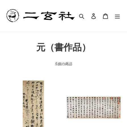
コ
ン
テ
検索
ログイン
カート
ン
ツ
に
ス
書
元（書作品）
キ
ッ
籍
プ
5個の商品
す
:
る
C7
C6
張
趙
雨：
孟
七
頫：
言
閒
律
居
詩
賦