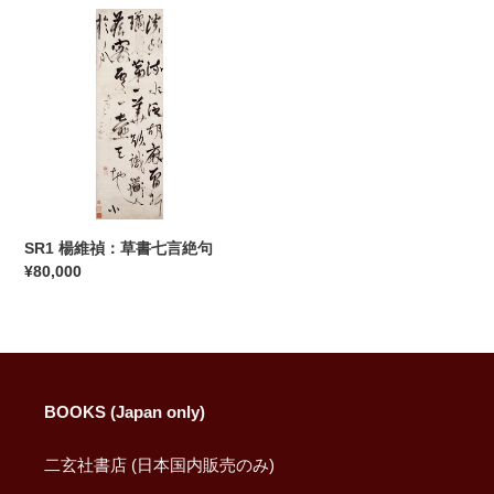
SR1
楊
維
禎：
草
書
七
言
絶
句
SR1 楊維禎：草書七言絶句
通
¥80,000
常
価
格
BOOKS (Japan only)
二玄社書店 (日本国内販売のみ)