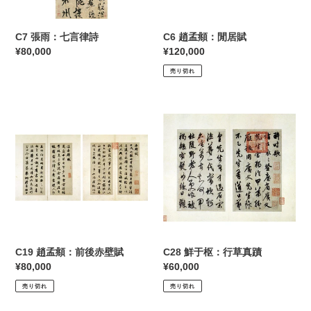
C7 張雨：七言律詩
C6 趙孟頫：閒居賦
通
¥80,000
通
¥120,000
常
常
売り切れ
価
価
格
格
C19
C28
趙
鮮
孟
于
頫：
枢：
前
行
後
草
赤
真
壁
蹟
賦
C19 趙孟頫：前後赤壁賦
C28 鮮于枢：行草真蹟
通
¥80,000
通
¥60,000
常
常
売り切れ
売り切れ
価
価
格
格