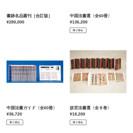
版］
書跡名品叢刊［合訂版］
中国法書選〈全60冊〉
通
¥280,000
通
¥136,200
常
常
売り切れ
価
価
格
格
中
故
国
宮
法
法
書
書
ガ
選
イ
〈全
ド
８
〈全
巻〉
60
冊〉
中国法書ガイド〈全60冊〉
故宮法書選〈全８巻〉
通
¥36,720
通
¥18,200
常
常
売り切れ
売り切れ
価
価
格
格