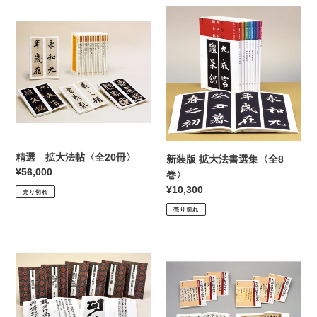
精
新
選
装
拡
版
大
拡
法
大
帖
法
〈全
書
20
選
冊〉
集
〈全
精選 拡大法帖〈全20冊〉
新装版 拡大法書選集〈全8
8
通
¥56,000
巻〉
巻〉
常
通
¥10,300
売り切れ
価
常
売り切れ
格
価
格
条
宋
幅
元
名
明
品
尺
選
牘