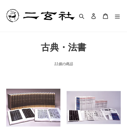
コ
ン
テ
検索
ログイン
カート
ン
ツ
に
ス
書
古典・法書
キ
ッ
籍
プ
11個の商品
す
:
る
書
中
跡
国
名
法
品
書
叢
選
刊
〈全
［合
60
訂
冊〉