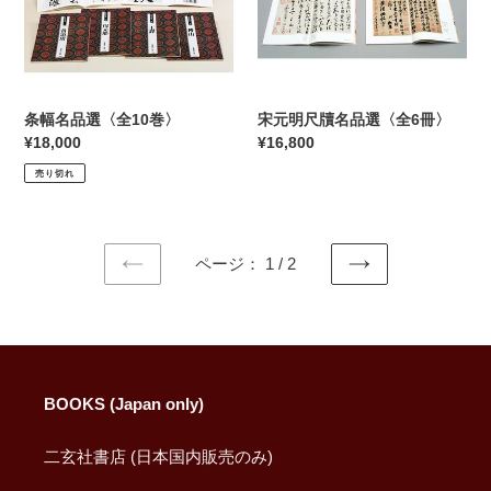
〈全
名
10
品
巻〉
選
〈全
6
条幅名品選〈全10巻〉
宋元明尺牘名品選〈全6冊〉
冊〉
通
¥18,000
通
¥16,800
常
常
売り切れ
価
価
格
格
ページ： 1 / 2
前
次
の
の
ペ
ペ
ー
ー
ジ
ジ
BOOKS (Japan only)
二玄社書店 (日本国内販売のみ)