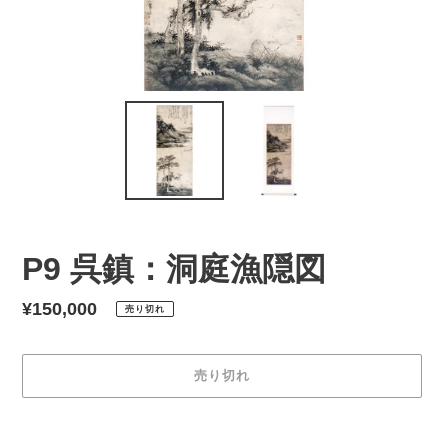
P9 呉鎮：洞庭漁隠図
通
¥150,000
売り切れ
常
価
売り切れ
格
カ