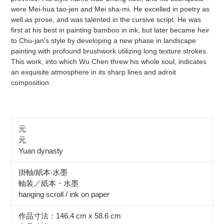
were Mei-hua tao-jen and Mei sha-mi. He excelled in poetry as
well as prose, and was talented in the cursive script. He was
first at his best in painting bamboo in ink, but later became heir
to Chu-jan's style by developing a new phase in landscape
painting with profound brushwork utilizing long texture strokes.
This work, into which Wu Chen threw his whole soul, indicates
an exquisite atmosphere in its sharp lines and adroit
composition.
元
元
Yuan dynasty
掛軸/紙本‧水墨
軸装／紙本・水墨
hanging scroll / ink on paper
作品寸法：146.4 cm x 58.6 cm