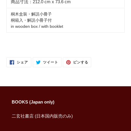
商品寸法：212.0 cm x 73.6 cm
桐木盒裝・解説小冊子
桐箱入・解説小冊子付
in wooden box / with booklet
FACEBOOK
TWITTER
PINTEREST
シェア
ツイート
ピンする
で
に
で
シ
投
ピ
ェ
稿
ン
ア
す
す
す
る
る
る
BOOKS (Japan only)
二玄社書店 (日本国内販売のみ)