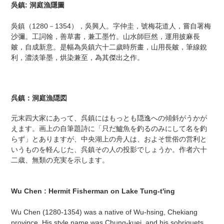
ー
吳鎮: 洞庭漁隱圖
ト
に
吳鎮（1280－1354），吳興人。字仲圭，號梅花道人，嘗自署梅
商
沙彌。工詞翰，善草書，兼工墨竹。山水師巨然，運用披麻長
品
皴，自成新意。是幅為吳鎮六十二歲時所畫，山用長皴，筆線銳
を
利，濃淡筆墨，烘染兼至，為其傑出之作。
追
加
す
る
呉鎮：洞庭漁隠図
元末四大家にあって、呉鎮にはもっとも隠逸への傾斜がうかが
えます。画上の自筆題詩に「只だ鱸魚を釣るのみにして名を釣
らず」とありますが、中央湖上の舟人は、およそ世俗の営利と
いうものを軽んじた、呉鎮その人の投影でしょうか。作者六十
二歳、無類の充実を示します。
Wu Chen : Hermit Fisherman on Lake Tung-t'ing
Wu Chen (1280-1354) was a native of Wu-hsing, Chekiang
province. His style name was Chung-kuei, and his sobriquets