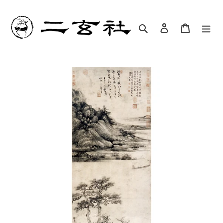
コ
ン
テ
検索
ログイン
カート
ン
ツ
に
ス
キ
ッ
プ
す
る