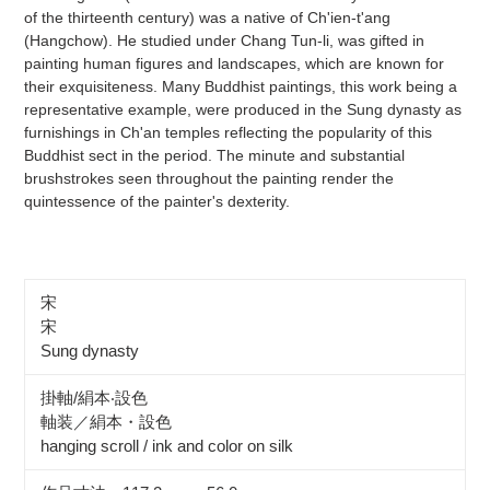
of the thirteenth century) was a native of Ch'ien-t'ang
(Hangchow). He studied under Chang Tun-li, was gifted in
painting human figures and landscapes, which are known for
their exquisiteness. Many Buddhist paintings, this work being a
representative example, were produced in the Sung dynasty as
furnishings in Ch'an temples reflecting the popularity of this
Buddhist sect in the period. The minute and substantial
brushstrokes seen throughout the painting render the
quintessence of the painter's dexterity.
宋
宋
Sung dynasty
掛軸/絹本‧設色
軸装／絹本・設色
hanging scroll / ink and color on silk