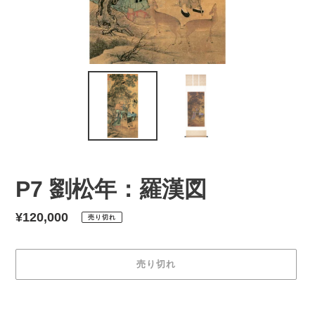
P7 劉松年：羅漢図
通
¥120,000
売り切れ
常
価
売り切れ
格
カ