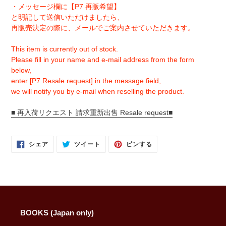
・メッセージ欄に【P7 再販希望】
と明記して送信いただけましたら、
再販売決定の際に、メールでご案内させていただきます。
This item is currently out of stock.
Please fill in your name and e-mail address from the form
below,
enter [P7 Resale request] in the message field,
we will notify you by e-mail when reselling the product.
■ 再入荷リクエスト 請求重新出售 Resale request■
FACEBOOK
TWITTER
PINTEREST
シェア
ツイート
ピンする
で
に
で
シ
投
ピ
ェ
稿
ン
ア
す
す
す
る
る
る
BOOKS (Japan only)