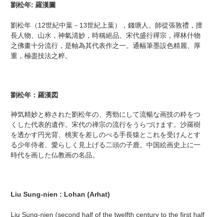
ー
劉松年: 羅漢圖
ト
に
劉松年（12世紀中葉－13世紀上葉），錢塘人。師從張敦禮，擅
商
長人物、山水，神氣清妙，時稱絕品。宋代盛行禪宗，禪林什物
品
之佛畫十分流行，是軸為其代表作之一。通幅筆墨設色精麗、厚
を
重，極盡技法之粹。
追
加
す
る
劉松年：羅漢図
神気精妙と称された劉松年の、秀勁にして流暢な画技の粋をつ
くした代表的遺作。宋代の禅宗の流行をうらづけます。沙羅樹
を透かす円光背、桃実を差しのべる手長猿とこれを受けんとす
る少年侍者、愛らしく見上げる二頭の子鹿。中国絵画史上に一
時代を画した仏教画の名品。
Liu Sung-nien : Lohan (Arhat)
Liu Sung-nien (second half of the twelfth century to the first half