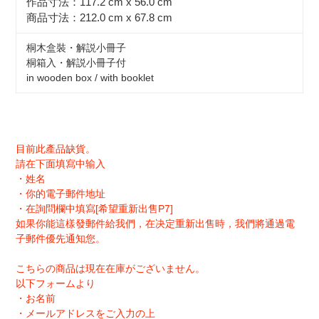
作品寸法：117.2 cm x 56.0 cm
商品寸法：212.0 cm x 67.8 cm
桐木盒裝・解説小冊子
桐箱入・解説小冊子付
in wooden box / with booklet
目前此產品缺貨。
請在下面填寫中输入
・姓名
・你的電子郵件地址
・在詢問欄中填寫[希望重新出售P7]
如果你能這樣發郵件給我們，在决定重新出售時，我們將通過電
子郵件優先通知您。
こちらの商品は現在在庫がございません。
以下フォームより
・お名前
・メールアドレスをご入力の上