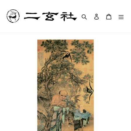
コ
ン
テ
検索
ログイン
カート
ン
ツ
に
ス
キ
ッ
プ
す
る