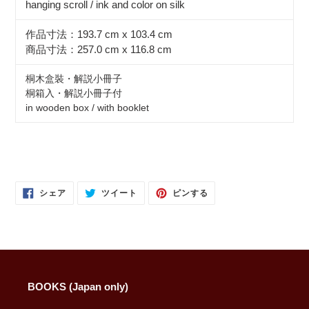
hanging scroll / ink and color on silk
作品寸法：193.7 cm x 103.4 cm
商品寸法：257.0 cm x 116.8 cm
桐木盒裝・解説小冊子
桐箱入・解説小冊子付
in wooden box / with booklet
FACEBOOK
TWITTER
PINTEREST
シェア
ツイート
ピンする
で
に
で
シ
投
ピ
ェ
稿
ン
ア
す
す
す
る
る
る
BOOKS (Japan only)