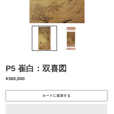
P5 崔白：双喜図
通
¥360,000
常
価
カートに追加する
格