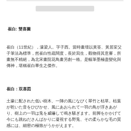
カ
ー
崔白: 雙喜圖
ト
に
商
崔白（11世紀），濠梁人。字子西。當時畫壇以黃筌、黃居寀父
品
子筆法為標準，然崔白性疏闊度，長於寫生，觀物得其意審，所
を
畫無不精絕，為北宋畫院花鳥畫另創一格。是幅筆墨極盡變化與
追
傳神，堪稱崔白畢生之傑作。
加
す
る
崔白：双喜図
土壕に配された低い樹木、一陣の風になびく翠竹と枯草。枯葉
が乾いた音をひびかせ、風にあおられて一羽の鳥が浮きあが
り、樹上の一羽は兎を威嚇して鳴き騒ぎます。前脚をかかげて
今にも跳ねださんばかりに凝視する野兎、その柔らかな毛の質
感には、細密の極致がうかがえます。