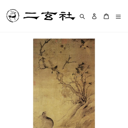
コ
ン
テ
検索
ログイン
カート
ン
ツ
に
ス
キ
ッ
プ
す
る