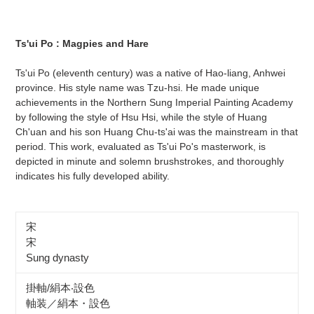
Ts'ui Po : Magpies and Hare
Ts'ui Po (eleventh century) was a native of Hao-liang, Anhwei
province. His style name was Tzu-hsi. He made unique
achievements in the Northern Sung Imperial Painting Academy
by following the style of Hsu Hsi, while the style of Huang
Ch'uan and his son Huang Chu-ts'ai was the mainstream in that
period. This work, evaluated as Ts'ui Po's masterwork, is
depicted in minute and solemn brushstrokes, and thoroughly
indicates his fully developed ability.
宋
宋
Sung dynasty
掛軸/絹本‧設色
軸装／絹本・設色