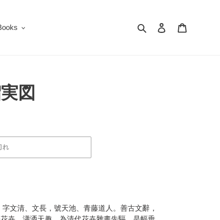
検索
ログイン
カート
oks
榴実図
切れ
陰人。字文清、文長，號天池、青藤道人。善古文辭，
學花卉，瀟洒天趣，為清代花卉雜畫先驅。是幅垂