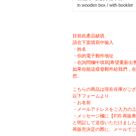
in wooden box / with booklet
目前此產品缺貨。
請在下面填寫中输入
・姓名
・你的電子郵件地址
・在詢問欄中填寫[希望重新出售P
如果你能這樣發郵件給我們，
您。
こちらの商品は現在在庫がご
以下フォームより
・お名前
・メールアドレスをご入力の
・メッセージ欄に【P35 再販
と明記して送信いただけまし
再販売決定の際に、メールで