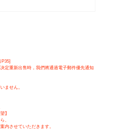
35]
在决定重新出售時，我們將通過電子郵件優先通知
ざいません。
上
希望】
たら、
ご案内させていただきます。