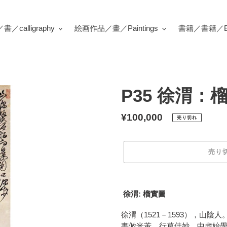
／calligraphy
絵画作品／畫／Paintings
書籍／書籍／Bo
P35 徐渭：
通
¥100,000
売り切れ
常
価
売り
格
カ
ー
徐渭: 榴實圖
ト
に
徐渭（1521－1593），山
商
書倣米芾，行草佳妙。中歲始