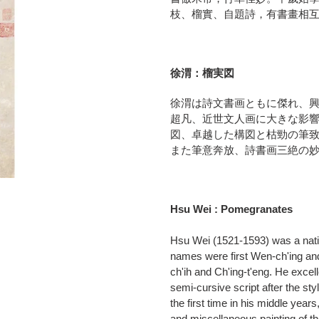
品
枝、榴實、自題詩，有書畫相
を
追
加
す
徐渭：榴実図
る
徐渭は詩文書画ともに傑れ、
超凡、近世文人画に大きな影
図、卓越した構図と枯勁の筆
また筆意奔放、詩書画三絶の
Hsu Wei : Pomegranates
Hsu Wei (1521-1593) was a nativ
names were first Wen-ch'ing and
ch'ih and Ch'ing-t'eng. He excell
semi-cursive script after the styl
the first time in his middle year
and miscellaneous painting of th