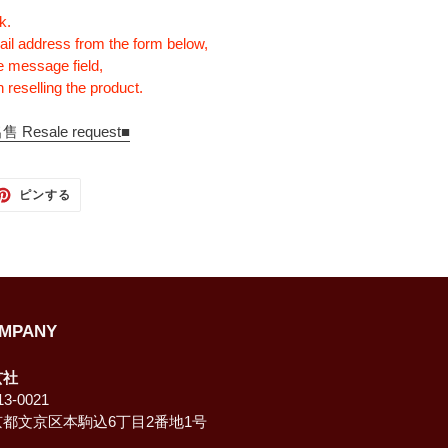
k.
ail address from the form below,
e message field,
 reselling the product.
sale request■
TTER
PINTEREST
ピンする
で
ピ
ン
す
る
MPANY
玄社
3-0021
京都文京区本駒込6丁目2番地1号