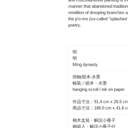
manner that abandoned tradition
rendition of drooping branches a
the p'o-mo (so-called "splashed i
poetry.
明
明
Ming dynasty
掛軸∕紙本‧水墨
軸装／紙本・水墨
hanging scroll / ink on paper
作品寸法：91.4 cm x 26.5 c
商品寸法：186.0 cm x 41.6 
桐木盒裝・解説小冊子
桐箱入・解説小冊子付