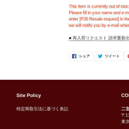
This item is currently out of stoc
Please fill in your name and e-m
enter [P35 Resale request] in th
we will notify you by e-mail when
■ 再入荷リクエスト 請求重新出售 Re
FACEBOOK
TWI
シェア
ツイート
で
に
シ
投
ェ
稿
ア
す
す
る
る
Site Policy
CO
特定商取引法に基づく表記
二
〒11
東