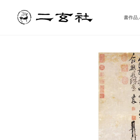
コ
ン
テ
書作品／書
ン
ツ
に
ス
キ
ッ
プ
す
る