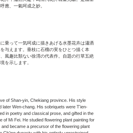
互呼應、一氣呵成之妙。
興に乗って一気呵成に描きあげる水墨花卉は瀟洒
響を与えます。垂枝に石榴の実をひとつ描く本
致、風趣比類ない徐渭の代表作。自題の行草五絶
妙境を示します。
e of Shan-yin, Chekiang province. His style
 later Wen-chang. His sobriquets were T'ien-
ed in poetry and classical prose, and gifted in the
e of Mi Fei. He studied flowering plant painting for
s, and became a precursor of the flowering plant
e Ch'ing dynasty with his entirely unrestrained