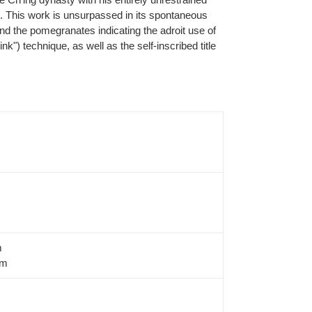
. This work is unsurpassed in its spontaneous
nd the pomegranates indicating the adroit use of
nk") technique, as well as the self-inscribed title
m
cm