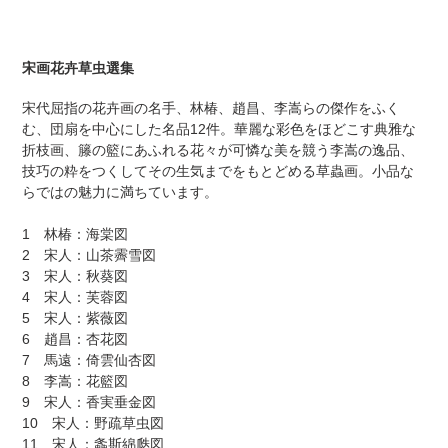
宋画花卉草虫選集
宋代屈指の花卉画の名手、林椿、趙昌、李嵩らの傑作をふく
む、団扇を中心にした名品12件。華麗な彩色をほどこす典雅な
折枝画、籐の籃にあふれる花々が可憐な美を競う李嵩の逸品、
技巧の粋をつくしてその生気までをもとどめる草蟲画。小品な
らではの魅力に満ちています。
1 林椿：海棠図
2 宋人：山茶霽雪図
3 宋人：秋葵図
4 宋人：芙蓉図
5 宋人：紫薇図
6 趙昌：杏花図
7 馬遠：倚雲仙杏図
8 李嵩：花籃図
9 宋人：香実垂金図
10 宋人：野疏草虫図
11 宋人：螽斯綿瓞図