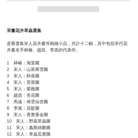
カ
ー
宋畫花卉草蟲選集
ト
に
是冊選集宋人花卉畫等精緻小品，共計十二幀，其中包括宋代花
商
卉畫名手林椿、趙昌、李嵩的代表作。
品
を
1 林椿：海棠圖
追
2 宋人：山茶霽雪圖
加
3 宋人：秋葵圖
す
4 宋人：芙蓉圖
る
5 宋人：紫薇圖
6 趙昌：杏花圖
7 馬遠：倚雲仙杏圖
8 李嵩：花籃圖
9 宋人：香實垂金圖
10 宋人：野疏草蟲圖
11 宋人：螽斯綿瓞圖
12 宋人：草蟲瓜實圖