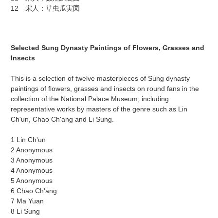
12 宋人：草虫瓜実図
Selected Sung Dynasty Paintings of Flowers, Grasses and
Insects
This is a selection of twelve masterpieces of Sung dynasty
paintings of flowers, grasses and insects on round fans in the
collection of the National Palace Museum, including
representative works by masters of the genre such as Lin
Ch'un, Chao Ch'ang and Li Sung.
1 Lin Ch'un
2 Anonymous
3 Anonymous
4 Anonymous
5 Anonymous
6 Chao Ch'ang
7 Ma Yuan
8 Li Sung