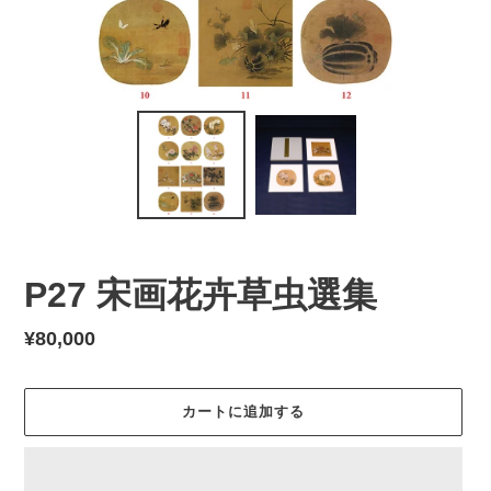
P27 宋画花卉草虫選集
通
¥80,000
常
価
カートに追加する
格