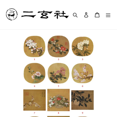
コ
ン
テ
検索
ログイン
カート
ン
ツ
に
ス
キ
ッ
プ
す
る