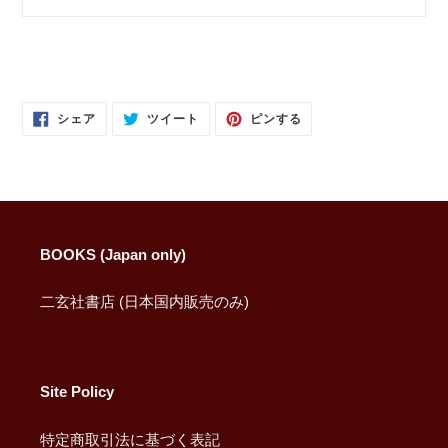
FACEBOOK
TWITTER
PINTEREST
シェア
ツイート
ピンする
で
に
で
シ
投
ピ
ェ
稿
ン
ア
す
す
す
る
る
る
BOOKS (Japan only)
二玄社書店 (日本国内販売のみ)
Site Policy
特定商取引法に基づく表記