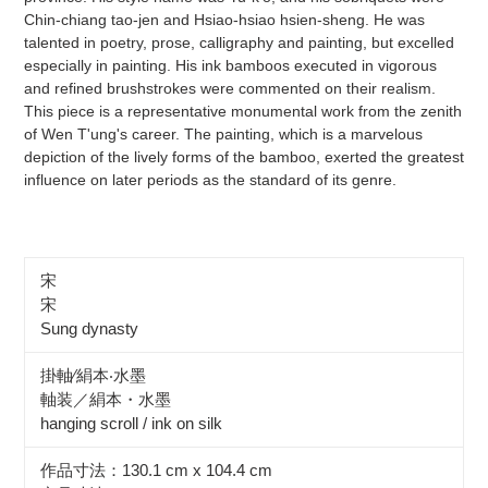
Chin-chiang tao-jen and Hsiao-hsiao hsien-sheng. He was
talented in poetry, prose, calligraphy and painting, but excelled
especially in painting. His ink bamboos executed in vigorous
and refined brushstrokes were commented on their realism.
This piece is a representative monumental work from the zenith
of Wen T'ung's career. The painting, which is a marvelous
depiction of the lively forms of the bamboo, exerted the greatest
influence on later periods as the standard of its genre.
宋
宋
Sung dynasty
掛軸∕絹本‧水墨
軸装／絹本・水墨
hanging scroll / ink on silk
作品寸法：130.1 cm x 104.4 cm