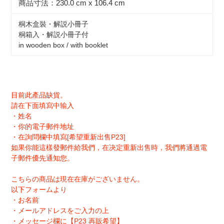
商品寸法：230.0 cm x 106.4 cm
桐木盒裝・解説小冊子
桐箱入・解説小冊子付
in wooden box / with booklet
目前此產品缺貨。
請在下面填寫中输入
・姓名
・你的電子郵件地址
・在詢問欄中填寫[希望重新出售P23]
如果你能這樣發郵件給我們，在决定重新出售時，我們將通過電
子郵件優先通知您。
こちらの商品は現在在庫がございません。
以下フォームより
・お名前
・メールアドレスをご入力の上
・メッセージ欄に【P23 再販希望】