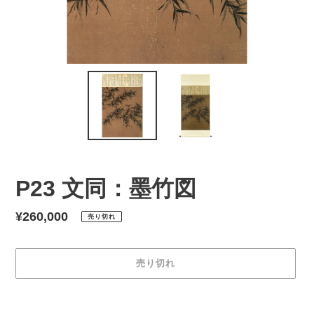
P23 文同：墨竹図
通
¥260,000
売り切れ
常
価
売り切れ
格
カ