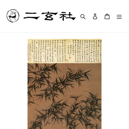
コ
ン
テ
検索
ログイン
カート
ン
ツ
に
ス
キ
ッ
プ
す
る