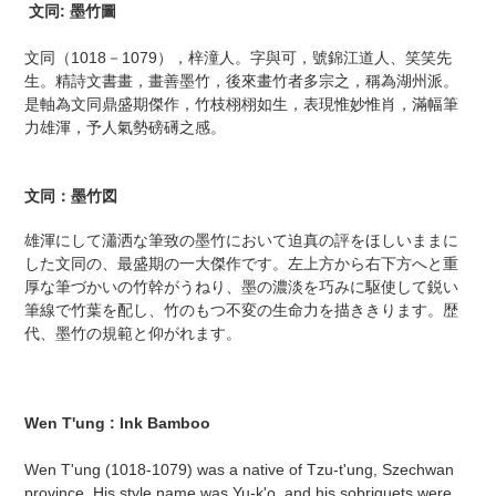
ー
文同: 墨竹圖
ト
に
文同（1018－1079），梓潼人。字與可，號錦江道人、笑笑先
商
生。精詩文書畫，畫善墨竹，後來畫竹者多宗之，稱為湖州派。
品
是軸為文同鼎盛期傑作，竹枝栩栩如生，表現惟妙惟肖，滿幅筆
を
力雄渾，予人氣勢磅礡之感。
追
加
す
文同：墨竹図
る
雄渾にして瀟洒な筆致の墨竹において迫真の評をほしいままに
した文同の、最盛期の一大傑作です。左上方から右下方へと重
厚な筆づかいの竹幹がうねり、墨の濃淡を巧みに駆使して鋭い
筆線で竹葉を配し、竹のもつ不変の生命力を描ききります。歴
代、墨竹の規範と仰がれます。
Wen T'ung : Ink Bamboo
Wen T'ung (1018-1079) was a native of Tzu-t'ung, Szechwan
province. His style name was Yu-k'o, and his sobriquets were