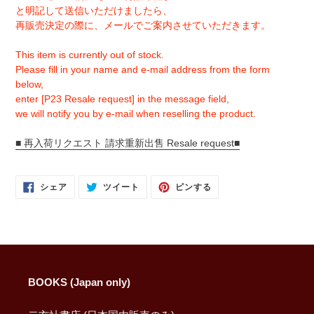
と明記して送信いただけましたら、
再販売決定の際に、メールでご案内させていただきます。
This item is currently out of stock.
Please fill in your name and e-mail address from the form
below,
enter [P23 Resale request] in the message field,
we will notify you by e-mail when reselling the product.
■ 再入荷リクエスト 請求重新出售 Resale request■
FACEBOOK
TWITTER
PINTEREST
シェア
ツイート
ピンする
で
に
で
シ
投
ピ
ェ
稿
ン
ア
す
す
す
る
る
る
BOOKS (Japan only)