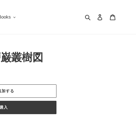
検索
ログイン
カート
oks
層巌叢樹図
追加する
購入