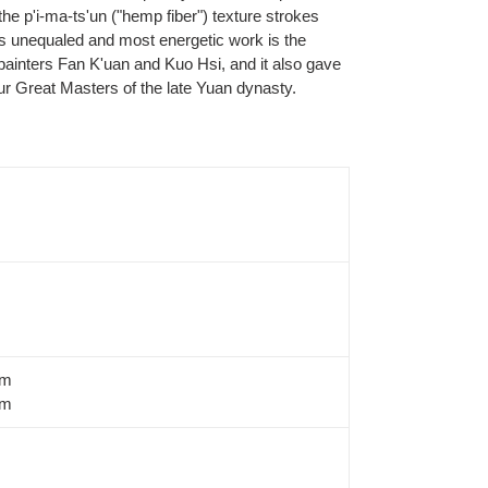
the p'i-ma-ts'un ("hemp fiber") texture strokes
is unequaled and most energetic work is the
painters Fan K'uan and Kuo Hsi, and it also gave
ur Great Masters of the late Yuan dynasty.
cm
cm