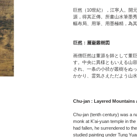
ト
に
巨然（10世紀），江寧人。開
商
源，得其正傳。所畫山水筆墨
品
幅布局、用筆、用墨極精，為
を
追
加
巨然：層巌叢樹図
す
る
画僧巨然は董源を師として董
す。中央に異様ともいえる山
され、一条の小径が叢樹をぬ
かかり、霊気さえただよう山
Chu-jan : Layered Mountain
Chu-jan (tenth century) was a n
monk at K'ai-yuan temple in the
had fallen, he surrendered to 
studied painting under Tung Yua