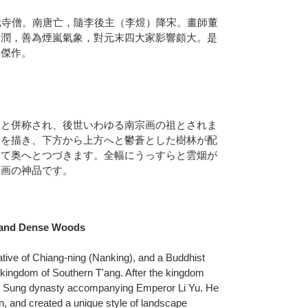
元寺僧。南唐亡，隨李後主（李煜）降宋。畫師董
秀潤，善為煙嵐氣象，對元末四大家影響頗大。是
其傑作。
巨と併称され、後世いわゆる南宗画の祖とされま
容を描き、下方から上方へと鬱蒼とした樹林が配
って奥へとつづきます。全幅にうっすらと雲烟が
水画の神品です。
s and Dense Woods
ative of Chiang-ning (Nanking), and a Buddhist
 kingdom of Southern T'ang. After the kingdom
the Sung dynasty accompanying Emperor Li Yu. He
n, and created a unique style of landscape