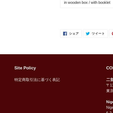
in wooden box / with booklet
FACEBOOK
TWI
シェア
ツイート
で
に
シ
投
ェ
稿
ア
す
す
る
る
Site Policy
CO
特定商取引法に基づく表記
二
〒11
東
Nig
Nige
6-2