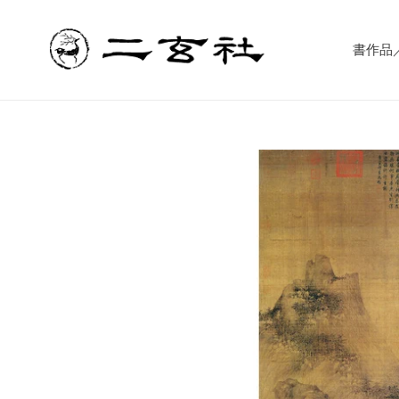
コ
ン
テ
書作品／書
ン
ツ
に
ス
キ
ッ
プ
す
る