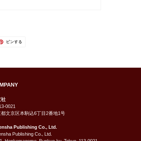
TTER
PINTEREST
ピンする
で
ピ
ン
す
る
MPANY
玄社
3-0021
京都文京区本駒込6丁目2番地1号
ensha Publishing Co., Ltd.
nsha Publishing Co., Ltd.
-1, Honkomagome, Bunkyo-ku, Tokyo, 113-0021