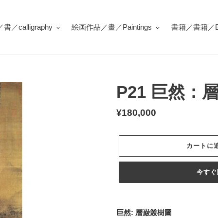
／calligraphy
絵画作品／畫／Paintings
書籍／書籍／Bo
P21 巨然：
通
¥180,000
常
価
カートに
格
今すぐ
カ
ー
巨然: 層巌叢樹圖