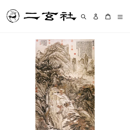
コ
ン
テ
検索
ログイン
カート
ン
ツ
に
ス
キ
ッ
プ
す
る