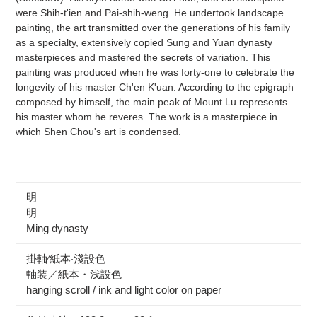
were Shih-t'ien and Pai-shih-weng. He undertook landscape
painting, the art transmitted over the generations of his family
as a specialty, extensively copied Sung and Yuan dynasty
masterpieces and mastered the secrets of variation. This
painting was produced when he was forty-one to celebrate the
longevity of his master Ch'en K'uan. According to the epigraph
composed by himself, the main peak of Mount Lu represents
his master whom he reveres. The work is a masterpiece in
which Shen Chou's art is condensed.
明
明
Ming dynasty
掛軸∕紙本‧淺設色
軸装／紙本・浅設色
hanging scroll / ink and light color on paper