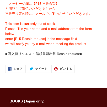
・メッセージ欄に【P15 再販希望】
と明記して送信いただけましたら、
再販売決定の際に、メールでご案内させていただきます。
This item is currently out of stock.
Please fill in your name and e-mail address from the form
below,
enter [P15 Resale request] in the message field,
we will notify you by e-mail when reselling the product.
■ 再入荷リクエスト 請求重新出售 Resale request■
FACEBOOK
TWITTER
PINTEREST
シェア
ツイート
ピンする
で
に
で
シ
投
ピ
ェ
稿
ン
ア
す
す
す
る
る
る
BOOKS (Japan only)