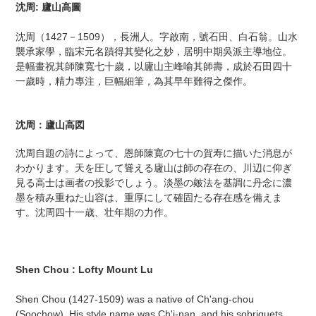
ー
沈周: 廬山高圖
ト
に
沈周（1427－1509），長洲人。字啟南，號石田、白石翁。山水
商
襲承家學，臨宋元名蹟得其變化之妙，居明中期吳派主導地位。
品
是幅畫祝其師陳寬七十歲，以廬山主峰喻其師壽，成於石田四十
を
一歲時，精力專注，巨幅細筆，為其早年難得之傑作。
追
加
す
沈周：廬山高図
る
沈周自題の詩によって、恩師陳寛の七十の賀寿に描いた消息が
わかります。天を圧して聳える廬山は師の存在の、川辺に仰ぎ
見る高士は画者の投影でしょう。淡墨の皴法を基調に丹念に濃
墨を積み重ねた山容は、重厚にして確固たる存在感を備えま
す。沈周四十一歳、壮年期の力作。
Shen Chou : Lofty Mount Lu
Shen Chou (1427-1509) was a native of Ch'ang-chou
(Soochow). His style name was Ch'i-nan, and his sobriquets