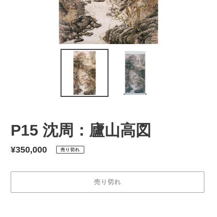
P15 沈周：廬山高図
通
¥350,000
売り切れ
常
価
売り切れ
格
カ