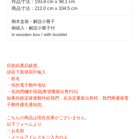
作品寸法：193.8 cm x 98.1 cm
商品寸法：212.0 cm x 104.5 cm
桐木盒裝・解説小冊子
桐箱入・解説小冊子付
in wooden box / with booklet
目前此產品缺貨。
請在下面填寫中输入
・姓名
・你的電子郵件地址
・在詢問欄中填寫[希望重新出售P15]
如果你能這樣發郵件給我們，在决定重新出售時，我們將通過電
子郵件優先通知您。
こちらの商品は現在在庫がございません。
以下フォームより
・お名前
・メールアドレスをご入力の上