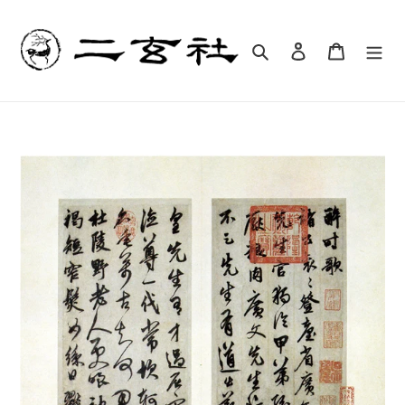
コ
ン
テ
検索
ログイン
カート
ン
ツ
に
ス
キ
ッ
プ
す
る