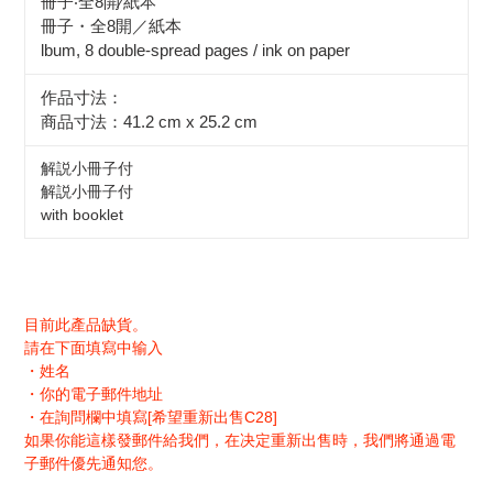
冊子‧全8開∕紙本
冊子・全8開／紙本
lbum, 8 double-spread pages / ink on paper
作品寸法：
商品寸法：41.2 cm x 25.2 cm
解説小冊子付
解説小冊子付
with booklet
目前此產品缺貨。
請在下面填寫中输入
・姓名
・你的電子郵件地址
・在詢問欄中填寫[希望重新出售C28]
如果你能這樣發郵件給我們，在决定重新出售時，我們將通過電
子郵件優先通知您。