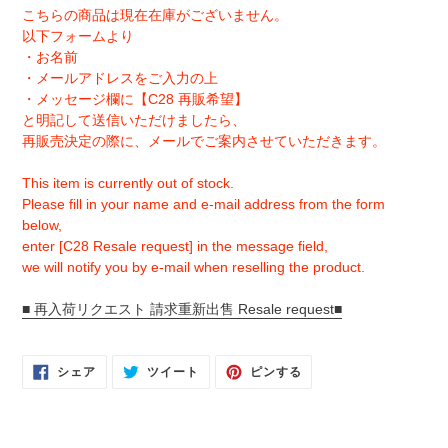
こちらの商品は現在在庫がございません。
以下フォームより
・お名前
・メールアドレスをご入力の上
・メッセージ欄に【C28 再販希望】
と明記して送信いただけましたら、
再販売決定の際に、メールでご案内させていただきます。
This item is currently out of stock.
Please fill in your name and e-mail address from the form
below,
enter [C28 Resale request] in the message field,
we will notify you by e-mail when reselling the product.
■ 再入荷リクエスト 請求重新出售 Resale request■
FACEBOOK
TWITTER
PINTEREST
シェア
ツイート
ピンする
で
に
で
シ
投
ピ
ェ
稿
ン
ア
す
す
す
る
る
る