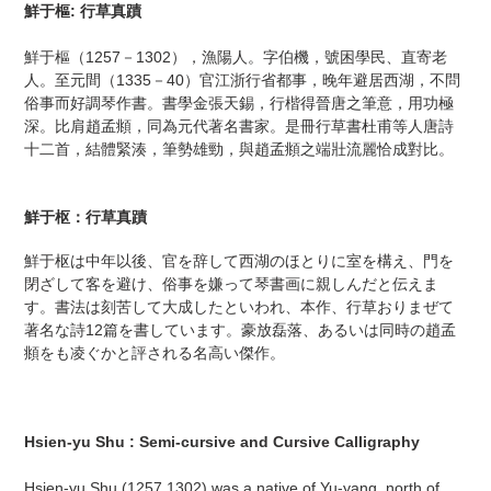
ー
鮮于樞: 行草真蹟
ト
に
鮮于樞（1257－1302），漁陽人。字伯機，號困學民、直寄老
商
人。至元間（1335－40）官江浙行省都事，晚年避居西湖，不問
品
俗事而好調琴作書。書學金張天錫，行楷得晉唐之筆意，用功極
を
深。比肩趙孟頫，同為元代著名書家。是冊行草書杜甫等人唐詩
追
十二首，結體緊湊，筆勢雄勁，與趙孟頫之端壯流麗恰成對比。
加
す
る
鮮于枢：行草真蹟
鮮于枢は中年以後、官を辞して西湖のほとりに室を構え、門を
閉ざして客を避け、俗事を嫌って琴書画に親しんだと伝えま
す。書法は刻苦して大成したといわれ、本作、行草おりまぜて
著名な詩12篇を書しています。豪放磊落、あるいは同時の趙孟
頫をも凌ぐかと評される名高い傑作。
Hsien-yu Shu : Semi-cursive and Cursive Calligraphy
Hsien-yu Shu (1257 1302) was a native of Yu-yang, north of