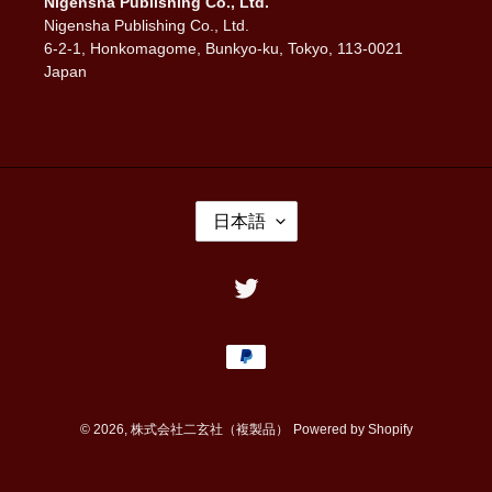
Nigensha Publishing Co., Ltd.
Nigensha Publishing Co., Ltd.
6-2-1, Honkomagome, Bunkyo-ku, Tokyo, 113-0021
Japan
言
日本語
語
Twitter
決
済
方
法
© 2026,
株式会社二玄社（複製品）
Powered by Shopify