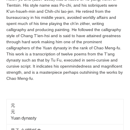
Tientsin. His style name was Po-chi, and his sobriquets were
K'un-hsueh-min and Chih-chi lao-jen. He retired from the
bureaucracy in his middle years, avoided worldly affairs and
spent much of his time playing the ch'in zither, writing
calligraphy and producing painting. He followed the calligraphy
style of Chang T'ien-hsi and is said to have attained greatness
through hard work making him one of the prominent
calligraphers of the Yuan dynasty in the rank of Chao Meng-fu.
This work is a transcription of twelve poems from the T'ang
dynasty such as that by Tu Fu, executed in semi-cursive and
cursive script. It indicates his openmindedness and magnificent
strength, and is a masterpiece perhaps outshining the works by
Chao Meng-fu.
元
元
Yuan dynasty