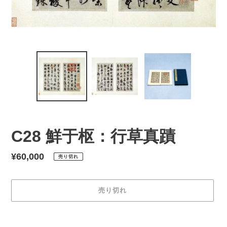
C28 鮮于枢：行草真蹟
通
¥60,000
売り切れ
常
価
売り切れ
格
カ