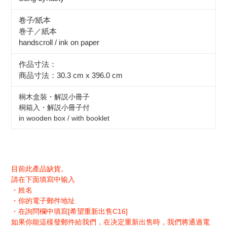
卷子∕紙本
巻子／紙本
handscroll / ink on paper
作品寸法：
商品寸法：30.3 cm x 396.0 cm
桐木盒裝・解説小冊子
桐箱入・解説小冊子付
in wooden box / with booklet
目前此產品缺貨。
請在下面填寫中输入
・姓名
・你的電子郵件地址
・在詢問欄中填寫[希望重新出售C16]
如果你能這樣發郵件給我們，在决定重新出售時，我們將通過電