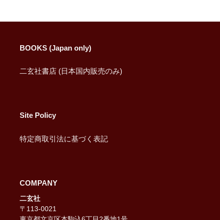
ア
す
す
す
る
る
る
BOOKS (Japan only)
二玄社書店 (日本国内販売のみ)
Site Policy
特定商取引法に基づく表記
COMPANY
二玄社
〒113-0021
東京都文京区本駒込6丁目2番地1号