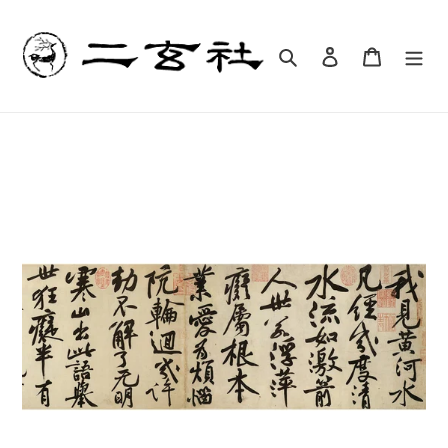
コ
ン
テ
検索
ログイン
カート
ン
ツ
に
ス
キ
ッ
プ
す
る