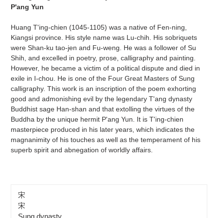
P'ang Yun
Huang T'ing-chien (1045-1105) was a native of Fen-ning,
Kiangsi province. His style name was Lu-chih. His sobriquets
were Shan-ku tao-jen and Fu-weng. He was a follower of Su
Shih, and excelled in poetry, prose, calligraphy and painting.
However, he became a victim of a political dispute and died in
exile in I-chou. He is one of the Four Great Masters of Sung
calligraphy. This work is an inscription of the poem exhorting
good and admonishing evil by the legendary T'ang dynasty
Buddhist sage Han-shan and that extolling the virtues of the
Buddha by the unique hermit P'ang Yun. It is T'ing-chien
masterpiece produced in his later years, which indicates the
magnanimity of his touches as well as the temperament of his
superb spirit and abnegation of worldly affairs.
宋
宋
Sung dynasty