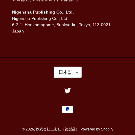
Nigensha Publishing Co., Ltd.
Nigensha Publishing Co., Ltd.
6-2-1, Honkomagome, Bunkyo-ku, Tokyo, 113-0021
Japan
言
日本語
語
Twitter
決
済
方
法
© 2026,
株式会社二玄社（複製品）
Powered by Shopify