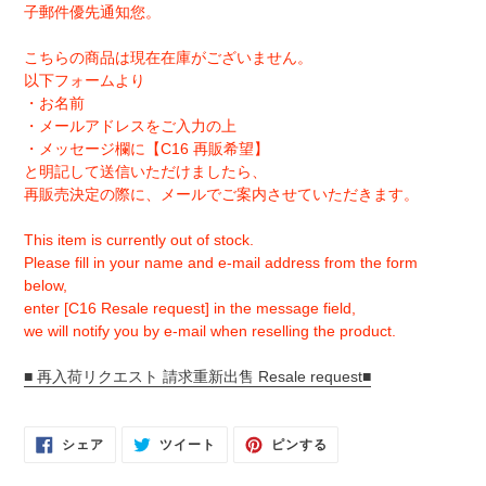
子郵件優先通知您。
こちらの商品は現在在庫がございません。
以下フォームより
・お名前
・メールアドレスをご入力の上
・メッセージ欄に【C16 再販希望】
と明記して送信いただけましたら、
再販売決定の際に、メールでご案内させていただきます。
This item is currently out of stock.
Please fill in your name and e-mail address from the form
below,
enter [C16 Resale request] in the message field,
we will notify you by e-mail when reselling the product.
■ 再入荷リクエスト 請求重新出售 Resale request■
FACEBOOK
TWITTER
PINTEREST
シェア
ツイート
ピンする
で
に
で
シ
投
ピ
ェ
稿
ン