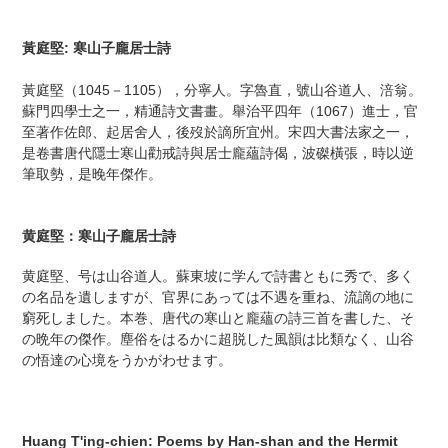
カ
ー
黃庭堅: 寒山子龐居士詩
ト
に
黃庭堅（1045－1105），分寧人。字魯直，號山谷道人、涪翁。
商
蘇門四學士之一，精通詩文書畫。舉治平四年（1067）進士，官
品
至著作佐郎、起居舍人，後歿於謫所宜州。宋四大書法家之一，
を
是卷書唐代隱士寒山勸戒詩與居士龐蘊詩偈，波磔橫張，時以逆
追
筆取勢，是晚年傑作。
加
す
る
黄庭堅：寒山子龐居士詩
黄庭堅、号は山谷道人。蘇東坡に学んで詩書ともに秀で、多く
の名品を遺しますが、官界にあっては不遇を重ね、流謫の地に
窮死しました。本巻、唐代の寒山と龐蘊の詩三首を書した、そ
の晩年の傑作。塵俗をはるかに超脱した風韻は比類なく、山谷
の悟達の心境をうかがわせます。
Huang T'ing-chien: Poems by Han-shan and the Hermit