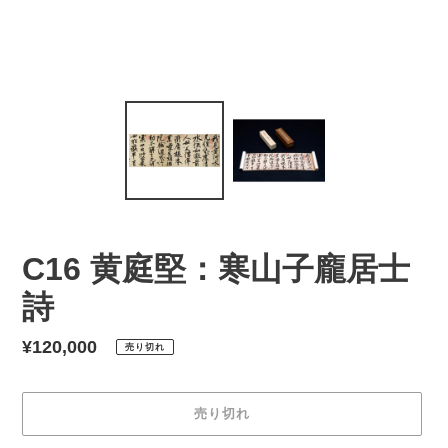
C16 黄庭堅：寒山子龐居士
詩
通
¥120,000
売り切れ
常
価
売り切れ
格