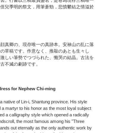
之習。行書以三稿最負盛名，是卷為現存三稿唯一
害侄兒季明的祭文，用筆蒼勁，悲憤鬱結之情溢於
る顔真卿の、現存唯一の真跡本。安禄山の乱に落
章の草稿です。作意なく、推敲のあとも生々し
の激しい筆勢でつづられた、慟哭の結晶。古法を
千古不滅の劇跡です。
ddress for Nephew Chi-ming
native of Lin-i, Shantung province. His style
a martyr to his honor as the most loyal subject
ted a calligraphy style which opened a radically
handscroll, the most famous among his "Three
tands out eternally as the only authentic work by