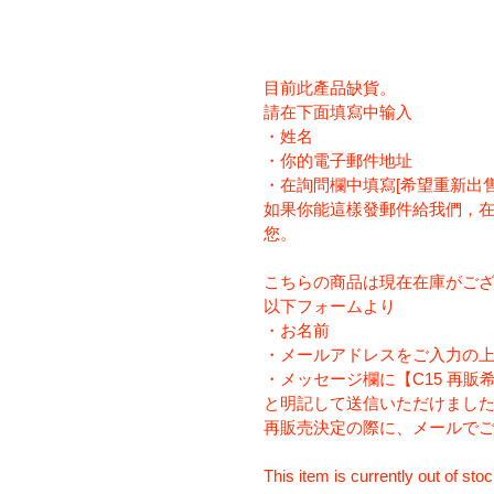
目前此產品缺貨。
請在下面填寫中输入
・姓名
・你的電子郵件地址
・在詢問欄中填寫[希望重新出售C
如果你能這樣發郵件給我們，
您。
こちらの商品は現在在庫がご
以下フォームより
・お名前
・メールアドレスをご入力の
・メッセージ欄に【C15 再販
と明記して送信いただけまし
再販売決定の際に、メールで
This item is currently out of stoc