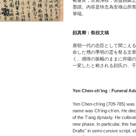
褚遂良，古奧渾樸，去盡娟媚
品
墨蹟。內容是悼念為安祿山所
を
筆端。
追
加
す
顔真卿：祭姪文稿
る
唐朝一代の忠臣として聞こえ
命した甥の季明の霊を祭る文
く、感情の振幅のままに抑揚
一変したと称される顔氏の、
Yen Chen-ch'ing : Funeral A
Yen Chen-ch'ing (709-785) was a 
name was Ch'ing-ch'en. He died 
of the T'ang dynasty. He cultiva
new phase. In particular, this 
Drafts" in semi-cursive script, s