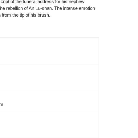
cript of the funeral address for his nephew
the rebellion of An Lu-shan. The intense emotion
from the tip of his brush.
cm