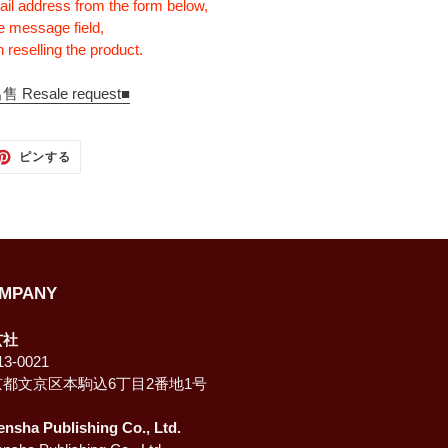
ail address from the form below,
e message field,
 reselling the product.
sale request■
TTER
PINTEREST
ピンする
で
ピ
ン
す
る
MPANY
玄社
3-0021
京都文京区本駒込6丁目2番地1号
ensha Publishing Co., Ltd.