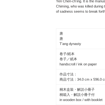
Yen Chen-ch'ing. It is the manus
Chiming, who was killed during 
of sadness seems to break forth 
唐
唐
T'ang dynasty
卷子/紙本
巻子／紙本
handscroll / ink on paper
作品寸法：
商品寸法：34.0 cm x 596.0 
桐木盒裝・解説小冊子
桐箱入・解説小冊子付
in wooden box / with booklet