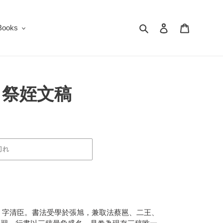
検索
ログイン
カート
oks
：祭姪文稿
切れ
人。字清臣。書法受學於張旭，兼取法蔡邕、二王、