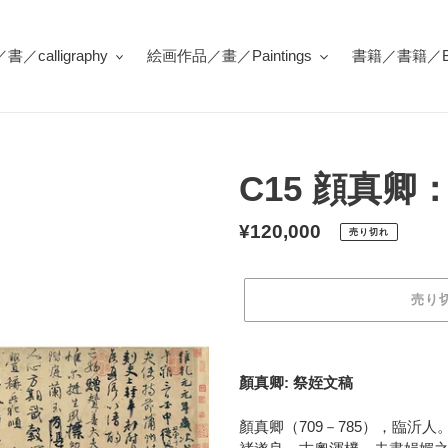
／calligraphy
絵画作品／畫／Paintings
書籍／書籍／Bo
C15 顔真卿
通
¥120,000
売り切れ
常
価
売り
格
カ
ー
顏真卿: 祭姪文稿
ト
に
顏真卿（709－785），臨沂
商