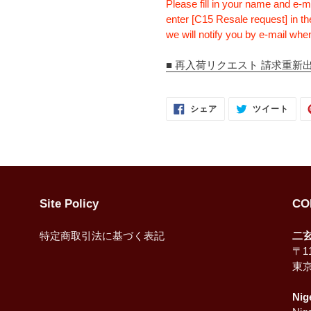
Please fill in your name and e-m
enter [C15 Resale request] in th
we will notify you by e-mail when
■ 再入荷リクエスト 請求重新出售 Re
FACEBOOK
TWI
シェア
ツイート
で
に
シ
投
ェ
稿
ア
す
す
る
る
Site Policy
CO
特定商取引法に基づく表記
二
〒11
東
Nig