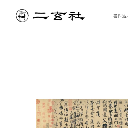
コ
ン
テ
書作品／書
ン
ツ
に
ス
キ
ッ
プ
す
る