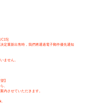
15]
在决定重新出售時，我們將通過電子郵件優先通知
ざいません。
上
希望】
たら、
ご案内させていただきます。
k.