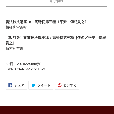
売り切れ
格
カ
ー
書法技法講座18：髙野切第三種〔平安 傳紀貫之〕
ト
植邨和堂編輯
に
商
【改訂版】書道技法講座18：高野切第三種［仮名／平安・伝紀
品
貫之］
を
植村和堂編
追
加
す
80頁・297×225mm判
る
ISBN978-4-544-15118-3
FACEBOOK
TWITTER
PINTEREST
シェア
ツイート
ピンする
で
に
で
シ
投
ピ
ェ
稿
ン
ア
す
す
す
る
る
る