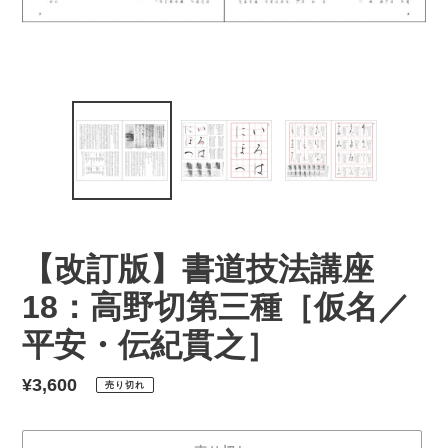
【改訂版】書道技法講座
18：高野切第三種［仮名／
平安・伝紀貫之］
通
¥3,600
売り切れ
常
価