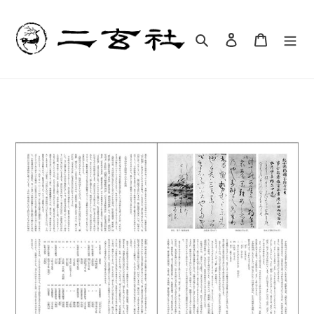
コ
ン
テ
検索
ログイン
カート
ン
ツ
に
ス
キ
ッ
プ
す
る