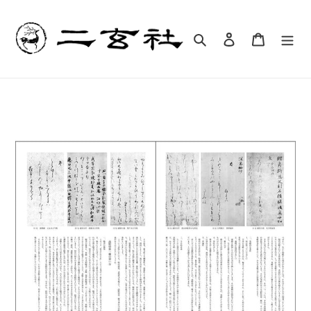
コ
ン
テ
検索
ログイン
カート
ン
ツ
に
ス
キ
ッ
プ
す
る