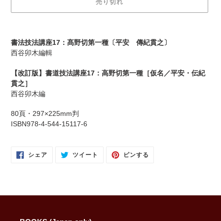
売り切れ
格
カ
ー
書法技法講座17：髙野切第一種〔平安 傳紀貫之〕
ト
西谷卯木編輯
に
商
【改訂版】書道技法講座17：高野切第一種［仮名／平安・伝紀
品
貫之］
を
西谷卯木編
追
加
80頁・297×225mm判
す
ISBN978-4-544-15117-6
る
FACEBOOK
TWITTER
PINTEREST
シェア
ツイート
ピンする
で
に
で
シ
投
ピ
ェ
稿
ン
ア
す
す
す
る
る
る