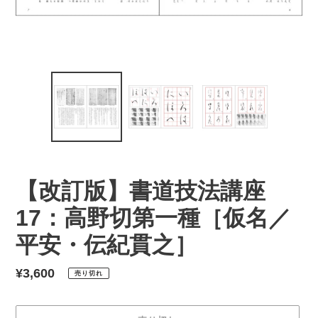
【改訂版】書道技法講座
17：高野切第一種［仮名／
平安・伝紀貫之］
通
¥3,600
売り切れ
常
価