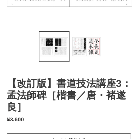
【改訂版】書道技法講座3：
孟法師碑［楷書／唐・褚遂
良］
通
¥3,600
常
価