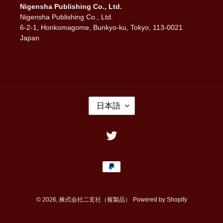
Nigensha Publishing Co., Ltd.
Nigensha Publishing Co., Ltd.
6-2-1, Honkomagome, Bunkyo-ku, Tokyo, 113-0021
Japan
言
日本語
語
Twitter
決
済
方
法
© 2026,
株式会社二玄社（複製品）
Powered by Shopify