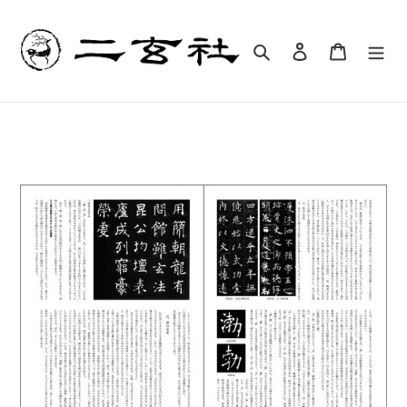
コ
ン
テ
検索
ログイン
カート
ン
ツ
に
ス
キ
ッ
プ
す
る