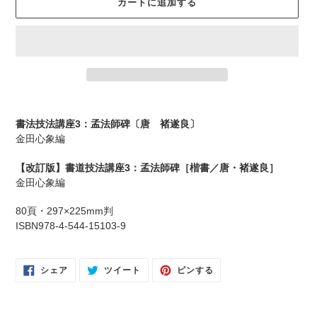
カートに追加する
格
カ
ー
書法技法講座3：孟法師碑〔唐 褚遂良〕
ト
金田心象編
に
商
【改訂版】書道技法講座3：孟法師碑［楷書／唐・褚遂良］
品
金田心象編
を
追
80頁・297×225mm判
加
ISBN978-4-544-15103-9
す
る
FACEBOOK
TWITTER
PINTEREST
シェア
ツイート
ピンする
で
に
で
シ
投
ピ
ェ
稿
ン
ア
す
す
す
る
る