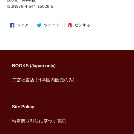
を
ISBN978-4-544-15028-5
追
加
す
FACEBOOK
TWITTER
PINTEREST
シェア
ツイート
ピンする
で
に
で
る
シ
投
ピ
ェ
稿
ン
ア
す
す
す
る
る
る
BOOKS (Japan only)
二玄社書店 (日本国内販売のみ)
Site Policy
特定商取引法に基づく表記