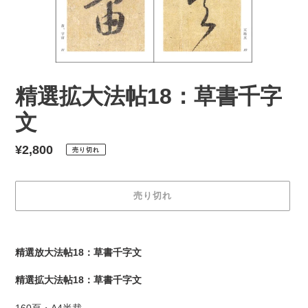
精選拡大法帖18：草書千字
文
通
¥2,800
売り切れ
常
価
売り切れ
格
カ
ー
精選放大法帖18：草書千字文
ト
に
精選拡大法帖18：草書千字文
商
品
160頁・A4半裁