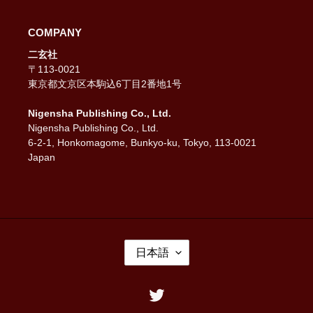
COMPANY
二玄社
〒113-0021
東京都文京区本駒込6丁目2番地1号
Nigensha Publishing Co., Ltd.
Nigensha Publishing Co., Ltd.
6-2-1, Honkomagome, Bunkyo-ku, Tokyo, 113-0021
Japan
言
日本語
語
Twitter