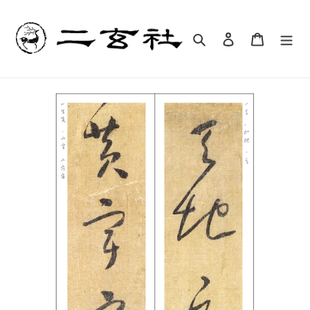
コ
ン
テ
検索
ログイン
カート
ン
ツ
に
ス
キ
ッ
プ
す
る