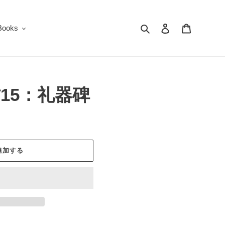
検索
ログイン
カート
oks
15：礼器碑
追加する