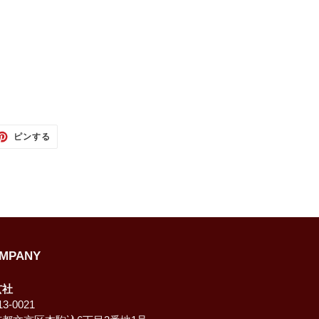
TTER
PINTEREST
ピンする
で
ピ
ン
す
る
MPANY
玄社
3-0021