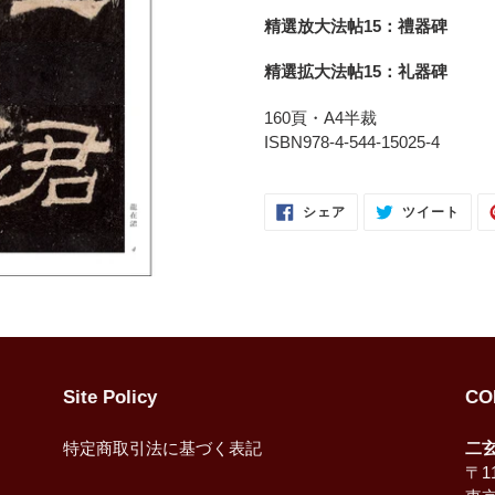
ー
精選放大法帖15：禮器碑
ト
に
精選拡大法帖15：礼器碑
商
品
160頁・A4半裁
を
ISBN978-4-544-15025-4
追
加
FACEBOOK
TWI
す
シェア
ツイート
で
に
る
シ
投
ェ
稿
ア
す
す
る
る
Site Policy
CO
特定商取引法に基づく表記
二
〒11