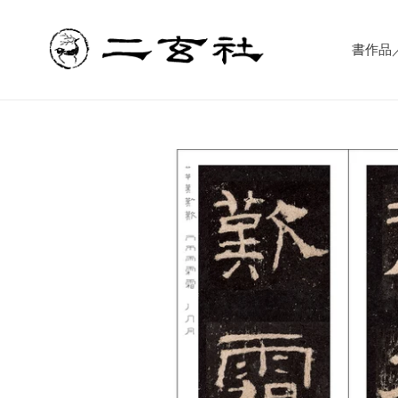
コ
ン
テ
書作品／書
ン
ツ
に
ス
キ
ッ
プ
す
る