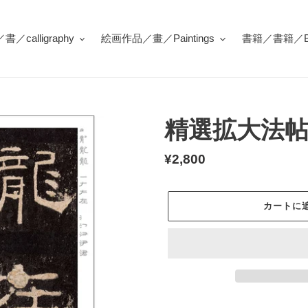
／calligraphy
絵画作品／畫／Paintings
書籍／書籍／Bo
精選拡大法帖
通
¥2,800
常
価
カートに
格
カ