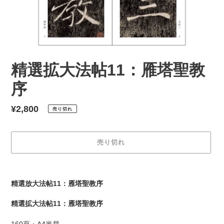
精選拡大法帖11：雁塔聖教
序
通
¥2,800
売り切れ
常
価
売り切れ
格
カ
ー
精選放大法帖11：雁塔聖教序
ト
に
精選拡大法帖11：雁塔聖教序
商
品
160頁・A4半裁