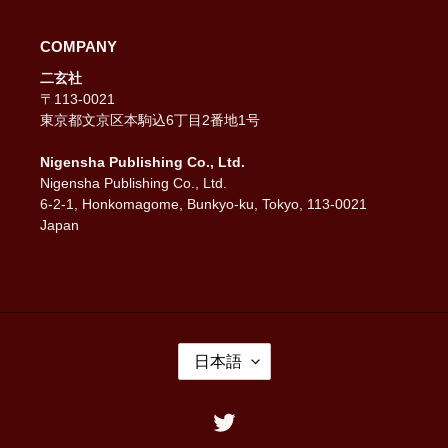
COMPANY
二玄社
〒113-0021
東京都文京区本駒込6丁目2番地1号
Nigensha Publishing Co., Ltd.
Nigensha Publishing Co., Ltd.
6-2-1, Honkomagome, Bunkyo-ku, Tokyo, 113-0021
Japan
言
日本語
語
Twitter