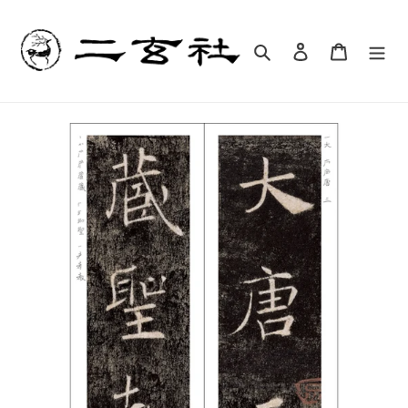
コ
ン
テ
検索
ログイン
カート
ン
ツ
に
ス
キ
ッ
プ
す
る