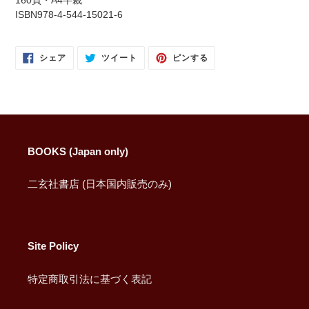
を
ISBN978-4-544-15021-6
追
加
す
FACEBOOK
TWITTER
PINTEREST
シェア
ツイート
ピンする
で
に
で
る
シ
投
ピ
ェ
稿
ン
ア
す
す
す
る
る
る
BOOKS (Japan only)
二玄社書店 (日本国内販売のみ)
Site Policy
特定商取引法に基づく表記