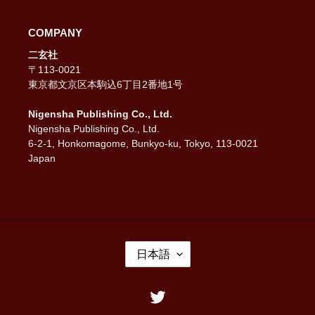
COMPANY
二玄社
〒113-0021
東京都文京区本駒込6丁目2番地1号
Nigensha Publishing Co., Ltd.
Nigensha Publishing Co., Ltd.
6-2-1, Honkomagome, Bunkyo-ku, Tokyo, 113-0021
Japan
言
日本語
語
Twitter