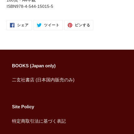
を
ISBN978-4-544-15015-5
追
加
す
FACEBOOK
TWITTER
PINTEREST
シェア
ツイート
ピンする
で
に
で
る
シ
投
ピ
ェ
稿
ン
ア
す
す
す
る
る
る
BOOKS (Japan only)
二玄社書店 (日本国内販売のみ)
Site Policy
特定商取引法に基づく表記