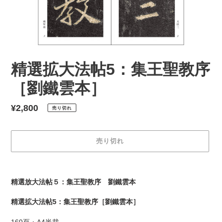
精選拡大法帖5：集王聖教序
［劉鐵雲本］
通
¥2,800
売り切れ
常
価
売り切れ
格
カ
ー
精選放大法帖５：集王聖教序 劉鐵雲本
ト
に
精選拡大法帖5：集王聖教序［劉鐵雲本］
商
品
160頁・A4半裁