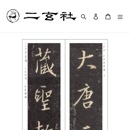
コ
ン
テ
検索
ログイン
カート
ン
ツ
に
ス
キ
ッ
プ
す
る