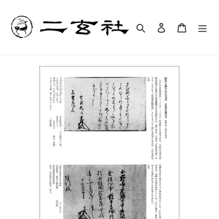
コ
ン
テ
検索
ログイン
カート
ン
ツ
に
ス
キ
ッ
プ
す
る