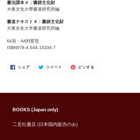
書法課本４：書跡文化財
ト
大東文化大學書道研究所編
に
商
書道テキスト４：書跡文化財
品
大東文化大学書道研究所編
を
追
64頁・A4判変型
加
ISBN978-4-544-14104-7
す
る
FACEBOOK
TWITTER
PINTEREST
シェア
ツイート
ピンする
で
に
で
シ
投
ピ
ェ
稿
ン
ア
す
す
す
る
る
る
BOOKS (Japan only)
二玄社書店 (日本国内販売のみ)