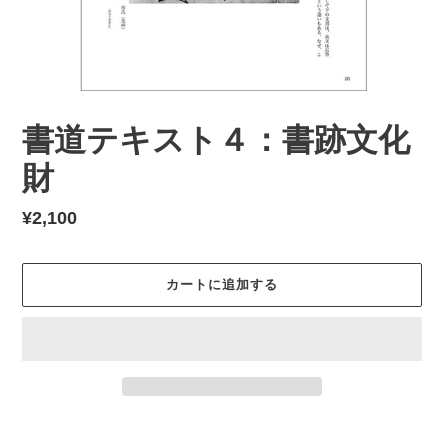
書道テキスト４：書跡文化
財
通
¥2,100
常
価
カートに追加する
格
カ
ー