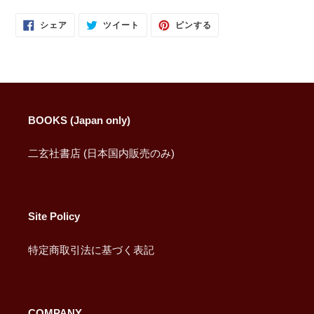
FACEBOOK
TWITTER
PINTEREST
シェア
ツイート
ピンする
で
に
で
シ
投
ピ
ェ
稿
ン
ア
す
す
す
る
る
る
BOOKS (Japan only)
二玄社書店 (日本国内販売のみ)
Site Policy
特定商取引法に基づく表記
COMPANY