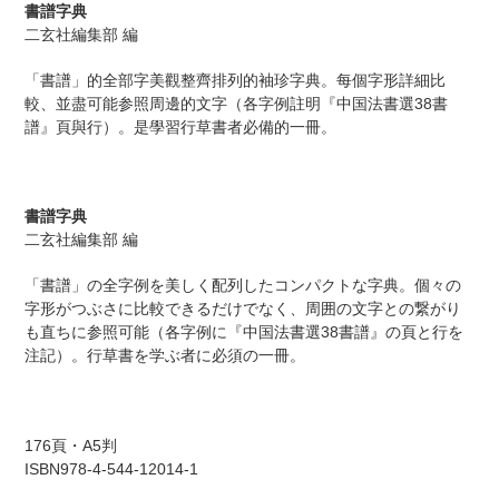
ー
書譜字典
ト
二玄社編集部 編
に
商
「書譜」的全部字美觀整齊排列的袖珍字典。每個字形詳細比
品
較、並盡可能参照周邊的文字（各字例註明『中国法書選38書
を
譜』頁與行）。是學習行草書者必備的一冊。
追
加
す
る
書譜字典
二玄社編集部 編
「書譜」の全字例を美しく配列したコンパクトな字典。個々の
字形がつぶさに比較できるだけでなく、周囲の文字との繋がり
も直ちに参照可能（各字例に『中国法書選38書譜』の頁と行を
注記）。行草書を学ぶ者に必須の一冊。
176頁・A5判
ISBN978-4-544-12014-1