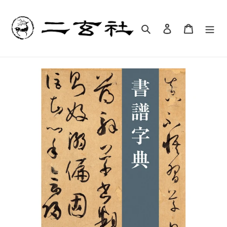
コ
ン
テ
検索
ログイン
カート
ン
ツ
に
ス
キ
ッ
プ
す
る