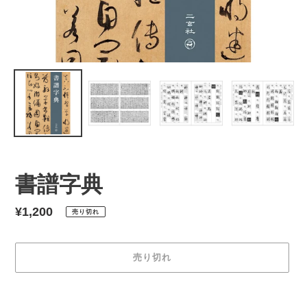
書譜字典
通
¥1,200
売り切れ
常
価
売り切れ
格
カ