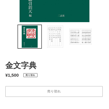
金文字典
通
¥1,500
売り切れ
常
価
売り切れ
格
カ