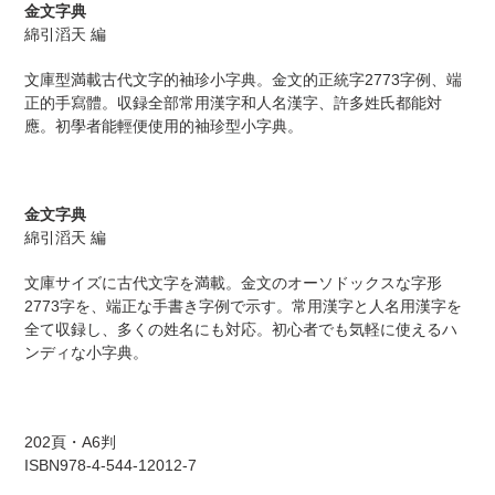
ー
金文字典
ト
綿引滔天 編
に
商
文庫型満載古代文字的袖珍小字典。金文的正統字2773字例、端
品
正的手寫體。収録全部常用漢字和人名漢字、許多姓氏都能対
を
應。初學者能輕便使用的袖珍型小字典。
追
加
す
る
金文字典
綿引滔天 編
文庫サイズに古代文字を満載。金文のオーソドックスな字形
2773字を、端正な手書き字例で示す。常用漢字と人名用漢字を
全て収録し、多くの姓名にも対応。初心者でも気軽に使えるハ
ンディな小字典。
202頁・A6判
ISBN978-4-544-12012-7