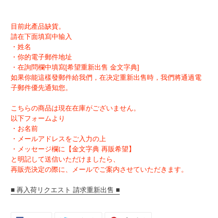
目前此產品缺貨。
請在下面填寫中输入
・姓名
・你的電子郵件地址
・在詢問欄中填寫[希望重新出售 金文字典]
如果你能這樣發郵件給我們，在决定重新出售時，我們將通過電
子郵件優先通知您。
こちらの商品は現在在庫がございません。
以下フォームより
・お名前
・メールアドレスをご入力の上
・メッセージ欄に【金文字典 再販希望】
と明記して送信いただけましたら、
再販売決定の際に、メールでご案内させていただきます。
■ 再入荷リクエスト 請求重新出售 ■