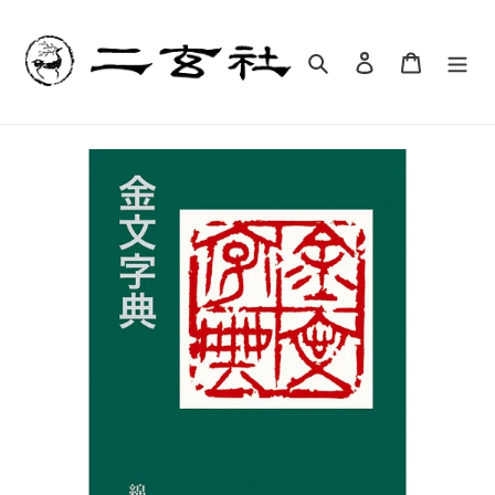
コ
ン
テ
検索
ログイン
カート
ン
ツ
に
ス
キ
ッ
プ
す
る