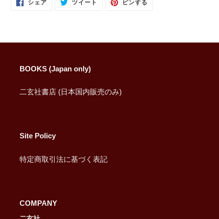
FACEBOOK
TWITTER
PINTEREST
シェア
ツイート
ピンする
で
に
で
シ
投
ピ
ェ
稿
ン
ア
す
す
す
る
る
る
BOOKS (Japan only)
二玄社書店 (日本国内販売のみ)
Site Policy
特定商取引法に基づく表記
COMPANY
二玄社