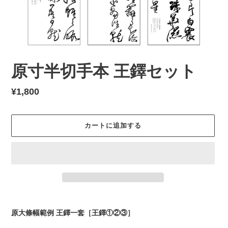
原寸半切手本 王鐸セット
通
¥1,800
常
価
カートに追加する
格
カ
ー
原大條幅範例 王鐸一套［王鐸①②③］
ト