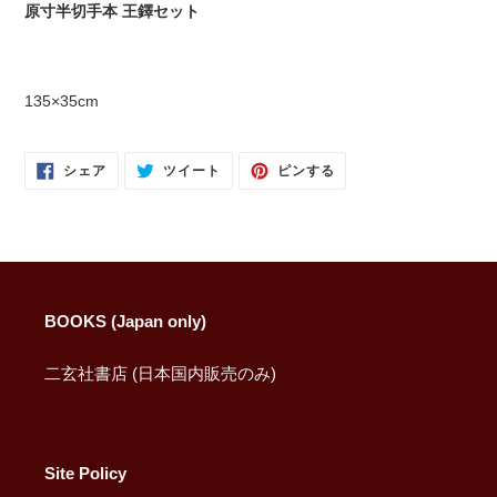
に
原寸半切手本 王鐸セット
商
品
を
追
135×35cm
加
す
る
FACEBOOK
TWITTER
PINTEREST
シェア
ツイート
ピンする
で
に
で
シ
投
ピ
ェ
稿
ン
ア
す
す
す
る
る
る
BOOKS (Japan only)
二玄社書店 (日本国内販売のみ)
Site Policy