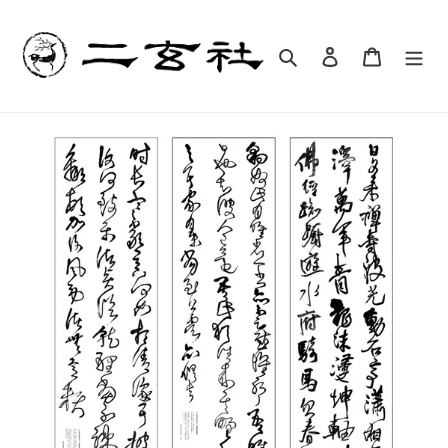
コ
ン
テ
検索
ログイン
カート
ン
ツ
に
ス
キ
ッ
プ
す
る