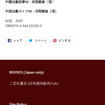
中國法書指導58：吳熙載集〔清〕
ト
に
中国法書ガイド58：呉煕載集［清］
商
品
60頁・A5判
を
ISBN978-4-544-02158-5
追
加
す
FACEBOOK
TWITTER
PINTEREST
シェア
ツイート
ピンする
で
に
で
る
シ
投
ピ
ェ
稿
ン
ア
す
す
す
る
る
る
BOOKS (Japan only)
二玄社書店 (日本国内販売のみ)
Site Policy