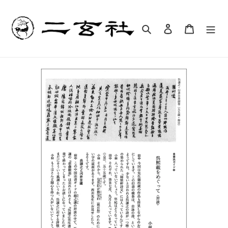
コ
ン
テ
検索
ログイン
カート
ン
ツ
に
ス
キ
ッ
プ
す
る