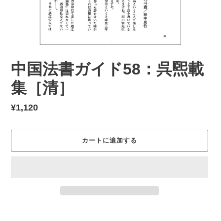
中国法書ガイド58：呉煕載
集［清］
通
¥1,120
常
価
カートに追加する
格
カ
ー