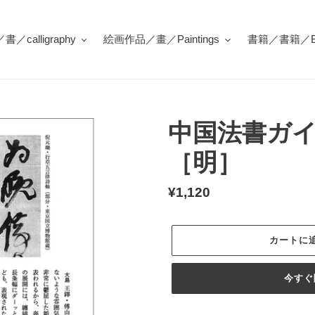
／calligraphy
絵画作品／畫／Paintings
書籍／書籍／Bo
中国法書ガイ
［明］
通
¥1,120
常
価
カートに
格
今すぐ
カ