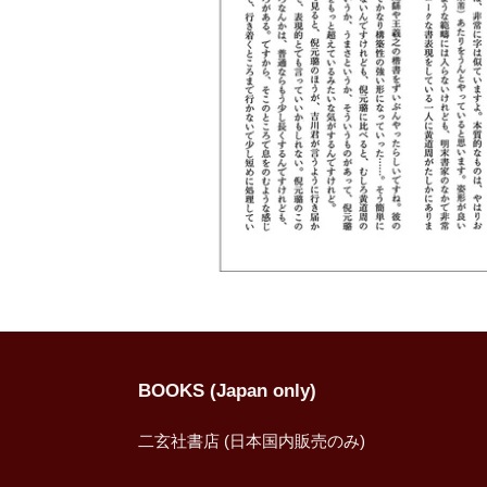
BOOKS (Japan only)
二玄社書店 (日本国内販売のみ)