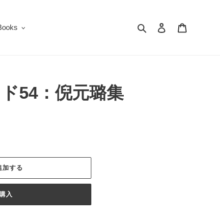
検索
ログイン
カート
oks
ド54：倪元璐集
追加する
購入