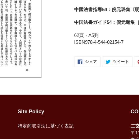
ー
中國法書指導54：倪元璐集〔
ト
に
中国法書ガイド54：倪元璐集
商
品
62頁・A5判
を
ISBN978-4-544-02154-7
追
加
FACEBOOK
TWI
す
シェア
ツイート
で
に
る
シ
投
ェ
稿
ア
す
す
る
る
Site Policy
CO
特定商取引法に基づく表記
二
〒11