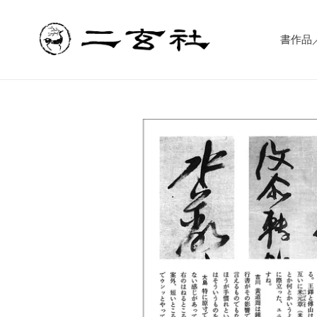
コ
ン
テ
書作品／書
ン
ツ
に
ス
キ
ッ
プ
す
る