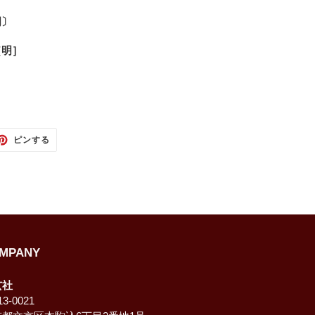
明〕
［明］
TTER
PINTEREST
ピンする
で
ピ
ン
す
る
MPANY
玄社
3-0021