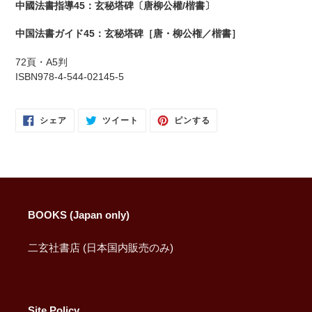
中國法書指導45：玄秘塔碑〔唐柳公權/楷書〕
ト
に
中国法書ガイド45：玄秘塔碑［唐・柳公権／楷書］
商
品
72頁・A5判
を
ISBN978-4-544-02145-5
追
加
す
FACEBOOK
TWITTER
PINTEREST
シェア
ツイート
ピンする
で
に
で
る
シ
投
ピ
ェ
稿
ン
ア
す
す
す
る
る
る
BOOKS (Japan only)
二玄社書店 (日本国内販売のみ)
Site Policy