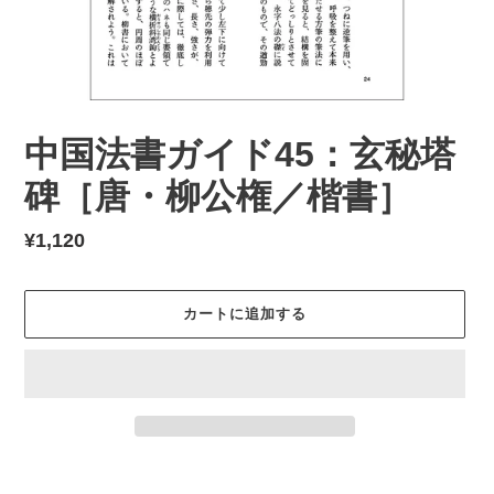
中国法書ガイド45：玄秘塔
碑［唐・柳公権／楷書］
通
¥1,120
常
価
カートに追加する
格
カ
ー