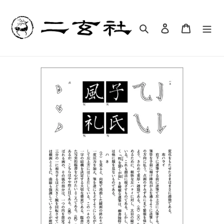
コ
ン
テ
検索
ログイン
カート
ン
ツ
に
ス
キ
ッ
プ
す
る