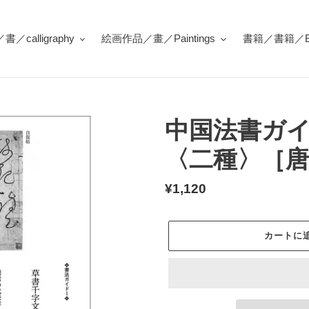
／calligraphy
絵画作品／畫／Paintings
書籍／書籍／Bo
中国法書ガイ
〈二種〉［
通
¥1,120
常
価
カートに
格