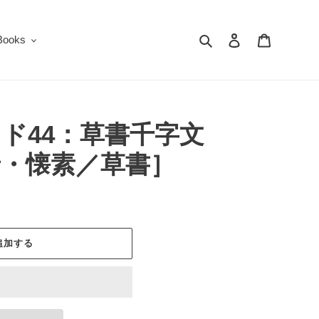
検索
ログイン
カート
oks
ド44：草書千字文
唐・懐素／草書］
追加する