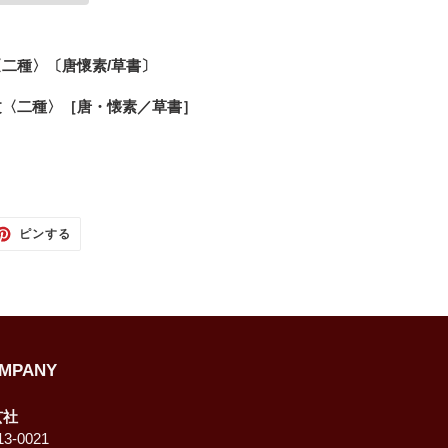
〈二種〉〔唐懷素/草書〕
文〈二種〉［唐・懐素／草書］
TTER
PINTEREST
ピンする
で
ピ
ン
す
る
MPANY
玄社
3-0021