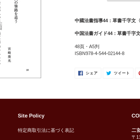
カ
ー
中國法書指導44：草書千字文
ト
に
中国法書ガイド44：草書千字
商
品
48頁・A5判
を
ISBN978-4-544-02144-8
追
加
FACEBOOK
TWI
す
シェア
ツイート
で
に
る
シ
投
ェ
稿
ア
す
す
る
る
Site Policy
CO
特定商取引法に基づく表記
二
〒11