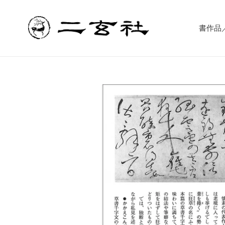
コ
ン
テ
書作品／書
ン
ツ
に
ス
キ
ッ
プ
す
る