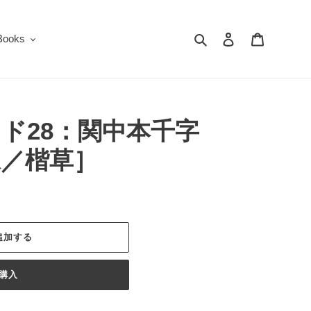
検索
ログイン
カート
oks
ド28：関中本千字
永／楷草］
追加する
購入