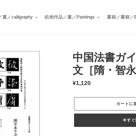
／calligraphy
絵画作品／畫／Paintings
書籍／書籍／Bo
中国法書ガイ
文［隋・智
通
¥1,120
常
価
カートに
格
今すぐ
カ