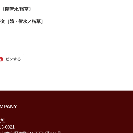
〔隋智永/楷草〕
字文［隋・智永／楷草］
TTER
PINTEREST
ピンする
で
ピ
ン
す
る
MPANY
玄社
3-0021