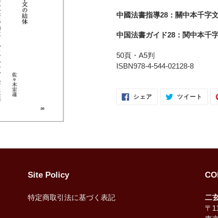
ー
中國法書指導28：關中本千字文
ト
に
中国法書ガイド28：関中本千
商
品
50頁・A5判
を
ISBN978-4-544-02128-8
追
加
FACEBOOK
TWI
す
シェア
ツイート
で
に
る
シ
投
ェ
稿
ア
す
す
る
る
Site Policy
CO
特定商取引法に基づく表記
二
〒11