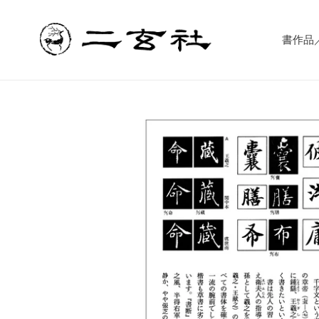
コ
ン
テ
書作品／書
ン
ツ
に
ス
キ
ッ
プ
す
る