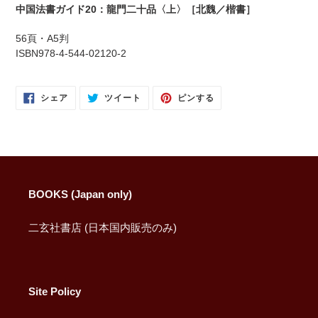
に
中国法書ガイド20：龍門二十品〈上〉［北魏／楷書］
商
品
56頁・A5判
を
ISBN978-4-544-02120-2
追
加
す
FACEBOOK
TWITTER
PINTEREST
シェア
ツイート
ピンする
で
に
で
る
シ
投
ピ
ェ
稿
ン
ア
す
す
す
る
る
る
BOOKS (Japan only)
二玄社書店 (日本国内販売のみ)
Site Policy