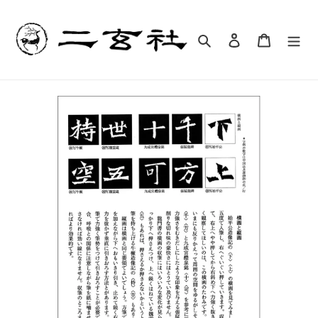
コ
ン
テ
検索
ログイン
カート
ン
ツ
に
ス
キ
ッ
プ
す
る