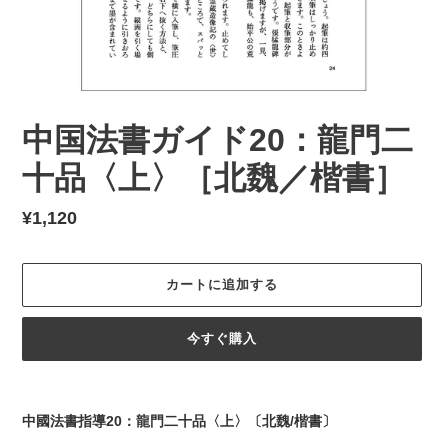
中国法書ガイド20：龍門二
十品〈上〉［北魏／楷書］
通
¥1,120
常
価
カートに追加する
格
今すぐ購入
カ
ー
中國法書指導20：龍門二十品〈上〉〔北魏/楷書〕
ト