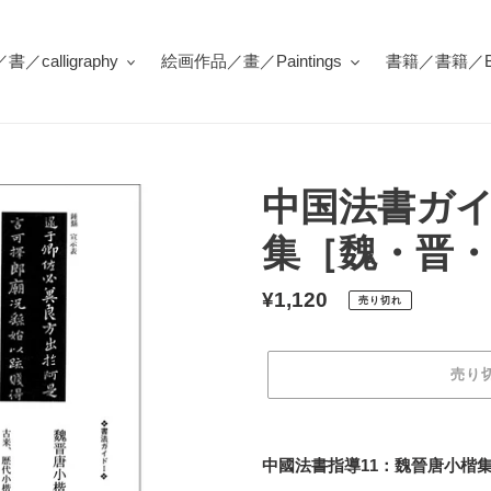
／calligraphy
絵画作品／畫／Paintings
書籍／書籍／Bo
中国法書ガイ
集［魏・晋
通
¥1,120
売り切れ
常
価
売り
格
カ
ー
中國法書指導11：魏晉唐小楷集
ト