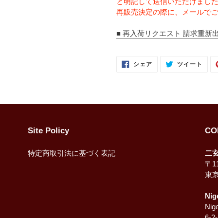
と明記して送信いただけまし
再販売決定の際に、メールで
■ 再入荷リクエスト 請求重新出
FACEBOOK
TWI
シェア
ツイート
で
に
シ
投
ェ
稿
ア
す
す
る
る
Site Policy
CO
特定商取引法に基づく表記
二
〒11
東
Nig
Nige
6-2