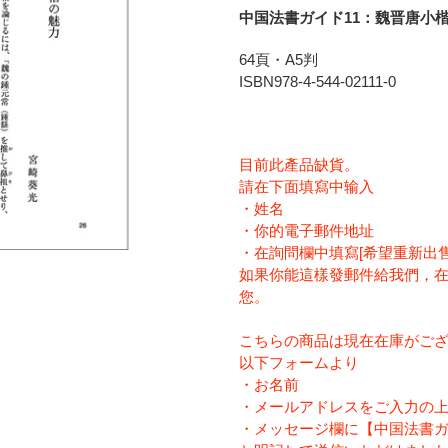
に
中国法書ガイド11：魏晋唐小
商
品
64頁・A5判
を
ISBN978-4-544-02111-0
追
加
す
目前此產品缺貨。
る
請在下面填寫中输入
・姓名
・你的電子郵件地址
・在詢問欄中填寫[希望重新出售
如果你能這樣發郵件給我們，
您。
こちらの商品は現在在庫がご
以下フォームより
・お名前
・メールアドレスをご入力の
・メッセージ欄に【中国法書ガ