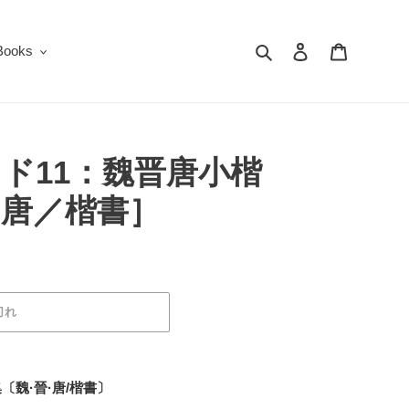
検索
ログイン
カート
oks
ド11：魏晋唐小楷
・唐／楷書］
切れ
〔魏·晉·唐/楷書〕