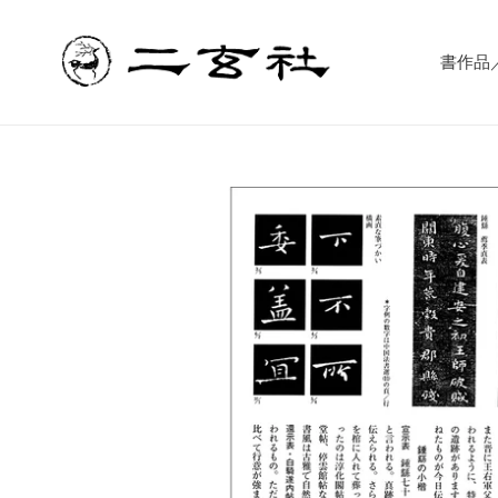
コ
ン
テ
書作品／書
ン
ツ
に
ス
キ
ッ
プ
す
る