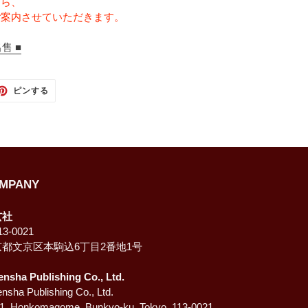
たら、
ご案内させていただきます。
售 ■
TTER
PINTEREST
ピンする
で
ピ
ン
す
る
MPANY
玄社
3-0021
京都文京区本駒込6丁目2番地1号
ensha Publishing Co., Ltd.
nsha Publishing Co., Ltd.
-1, Honkomagome, Bunkyo-ku, Tokyo, 113-0021