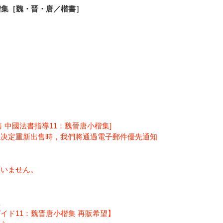
楷集［魏・晋・唐／楷書］
 中國法書指導11：魏晉唐小楷集]
在决定重新出售時，我們將通過電子郵件優先通知
ざいません。
上
イド11：魏晋唐小楷集 再販希望】