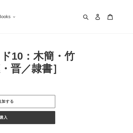
検索
ログイン
カート
oks
ド10：木簡・竹
漢・晋／隷書］
追加する
購入