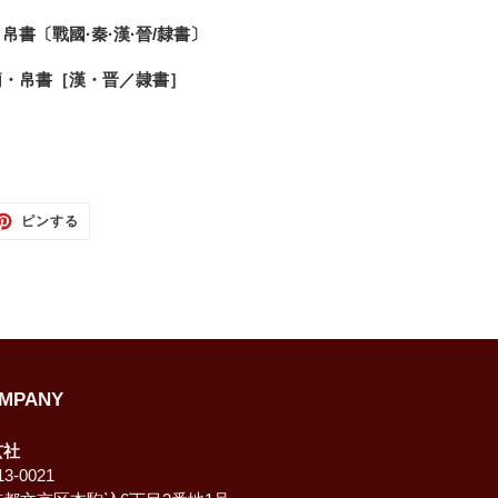
帛書〔戰國·秦·漢·晉/隸書〕
簡・帛書［漢・晋／隷書］
TTER
PINTEREST
ピンする
で
ピ
ン
す
る
MPANY
玄社
3-0021