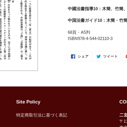
ー
中國法書指導10：木簡、竹簡、
ト
に
中国法書ガイド10：木簡・竹
商
品
68頁・A5判
を
ISBN978-4-544-02110-3
追
加
FACEBOOK
TWI
す
シェア
ツイート
で
に
る
シ
投
ェ
稿
ア
す
す
る
る
Site Policy
CO
特定商取引法に基づく表記
二
〒11