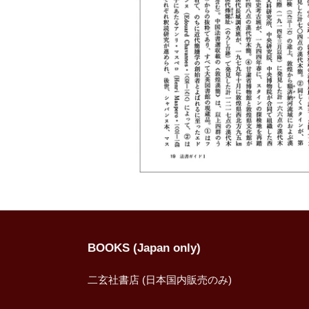
BOOKS (Japan only)
二玄社書店 (日本国内販売のみ)