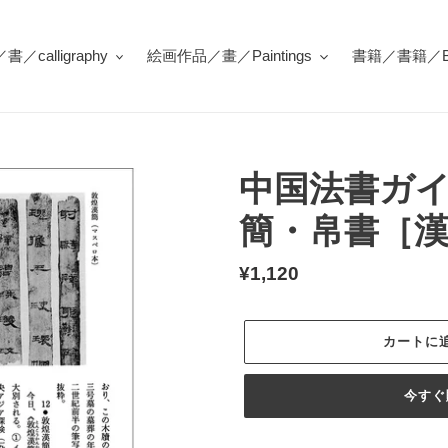
／calligraphy
絵画作品／畫／Paintings
書籍／書籍／Bo
中国法書ガイ
簡・帛書［
通
¥1,120
常
価
カートに
格
今すぐ
カ