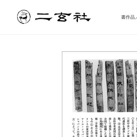
コ
ン
テ
書作品／書
ン
ツ
に
ス
キ
ッ
プ
す
る