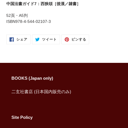
に
中国法書ガイド7：西狭頌［後漢／隷書］
商
品
52頁・A5判
を
ISBN978-4-544-02107-3
追
加
す
FACEBOOK
TWITTER
PINTEREST
シェア
ツイート
ピンする
で
に
で
る
シ
投
ピ
ェ
稿
ン
ア
す
す
す
る
る
る
BOOKS (Japan only)
二玄社書店 (日本国内販売のみ)
Site Policy