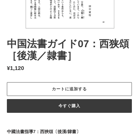
中国法書ガイド07：西狭頌
［後漢／隷書］
通
¥1,120
常
価
カートに追加する
格
今すぐ購入
カ
ー
中國法書指導7：西狹頌〔後漢/隸書〕
ト