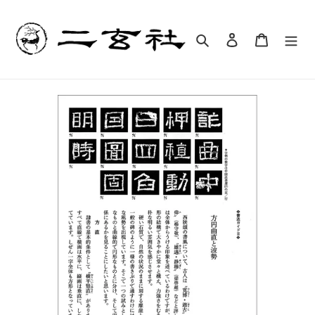
コ
ン
テ
検索
ログイン
カート
ン
ツ
に
ス
キ
ッ
プ
す
る