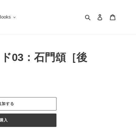
検索
ログイン
カート
oks
ド03：石門頌［後
追加する
購入