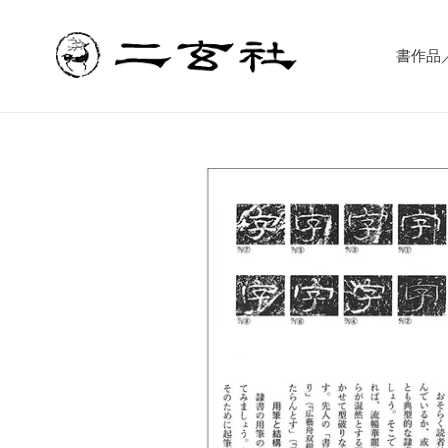
コ
ン
テ
書作品／書
ン
ツ
に
ス
キ
ッ
プ
す
る