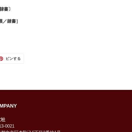
/隸書〕
漢／隷書］
TTER
PINTEREST
ピンする
で
ピ
ン
す
る
MPANY
玄社
3-0021