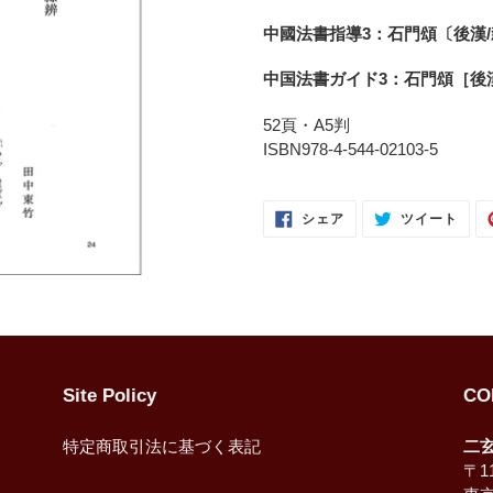
ー
中國法書指導3：石門頌〔後漢
ト
に
中国法書ガイド3：石門頌［後
商
品
52頁・A5判
を
ISBN978-4-544-02103-5
追
加
FACEBOOK
TWI
す
シェア
ツイート
で
に
る
シ
投
ェ
稿
ア
す
す
る
る
Site Policy
CO
特定商取引法に基づく表記
二
〒11