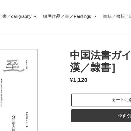
／calligraphy
絵画作品／畫／Paintings
書籍／書籍／Bo
中国法書ガイ
漢／隷書］
通
¥1,120
常
価
カートに
格
今すぐ
カ