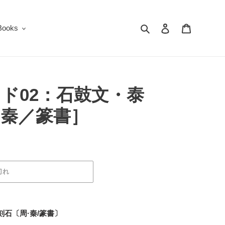
検索
ログイン
カート
oks
ド02：石鼓文・泰
・秦／篆書］
切れ
石〔周·秦/篆書〕