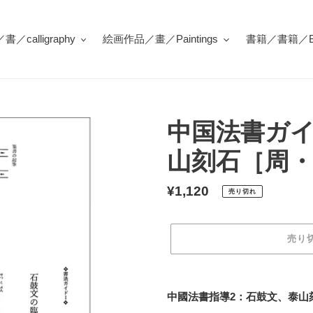
／calligraphy
絵画作品／畫／Paintings
書籍／書籍／Bo
中国法書ガイ
山刻石［周
通
¥1,120
売り切れ
常
価
売り
格
カ
ー
中國法書指導2：石鼓文、泰山刻
ト