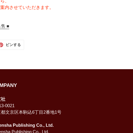
たら、
ご案内させていただきます。
售 ■
TTER
PINTEREST
ピンする
で
ピ
ン
す
る
MPANY
玄社
3-0021
京都文京区本駒込6丁目2番地1号
ensha Publishing Co., Ltd.
nsha Publishing Co., Ltd.