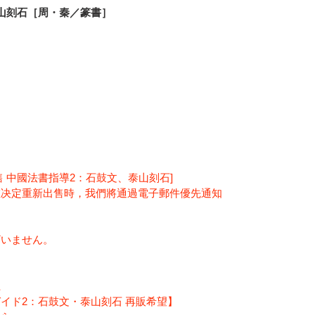
山刻石［周・秦／篆書］
 中國法書指導2：石鼓文、泰山刻石]
在决定重新出售時，我們將通過電子郵件優先通知
ざいません。
上
イド2：石鼓文・泰山刻石 再販希望】