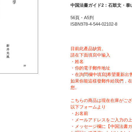
に
中国法書ガイド2：石鼓文・泰
商
品
56頁・A5判
を
ISBN978-4-544-02102-8
追
加
す
目前此產品缺貨。
る
請在下面填寫中输入
・姓名
・你的電子郵件地址
・在詢問欄中填寫[希望重新出售
如果你能這樣發郵件給我們，
您。
こちらの商品は現在在庫がご
以下フォームより
・お名前
・メールアドレスをご入力の
・メッセージ欄に【中国法書ガ