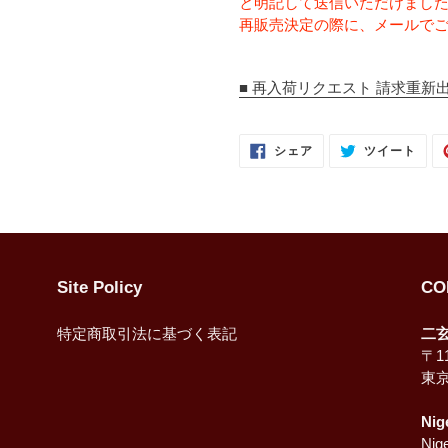
と明記して送信いただけまし
再販売決定の際に、メールで
■ 再入荷リクエスト 請求重新出
FACEBOOK
TWI
シェア
ツイート
で
に
シ
投
ェ
稿
ア
す
す
る
る
Site Policy
CO
特定商取引法に基づく表記
二
〒11
東
Nig
Nige