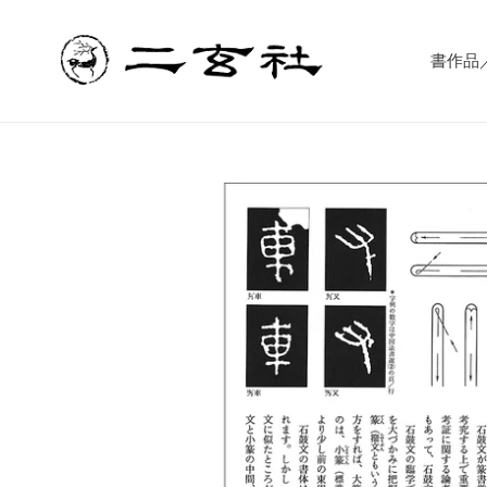
コ
ン
テ
書作品／書
ン
ツ
に
ス
キ
ッ
プ
す
る