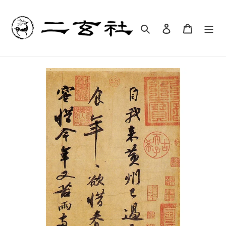
コ
ン
テ
検索
ログイン
カート
ン
ツ
に
ス
キ
ッ
プ
す
る