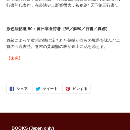
商
行書的代表作，在書法史上影響很大，被稱為“ 天下第三行書”。
品
を
追
加
原色法帖選 50：黄州寒食詩巻［宋／蘇軾／行書／真跡］
す
る
政敵によって黄州の地に流された蘇軾が自らの境遇を詠んだ二
首の五言古詩。巻末の黄庭堅の跋が錦上に花を添える。
【未完】
FACEBOOK
TWITTER
PINTEREST
シェア
ツイート
ピンする
で
に
で
シ
投
ピ
ェ
稿
ン
ア
す
す
す
る
る
る
BOOKS (Japan only)