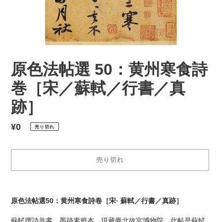
原色法帖選 50：黄州寒食詩
巻［宋／蘇軾／行書／真
跡］
通
¥0
売り切れ
常
価
売り切れ
格
カ
ー
原色法帖選50：黄州寒食詩卷［宋· 蘇軾／行書／真跡］
ト
に
蘇軾撰詩并書，墨跡素籤本，現藏臺北故宮博物院，此帖是蘇軾