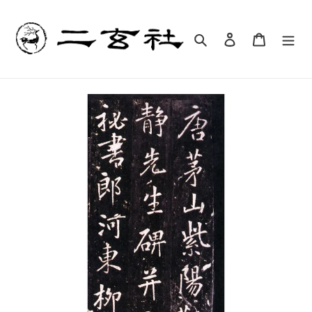
コ
ン
テ
検索
ログイン
カート
ン
ツ
に
ス
キ
ッ
プ
す
る