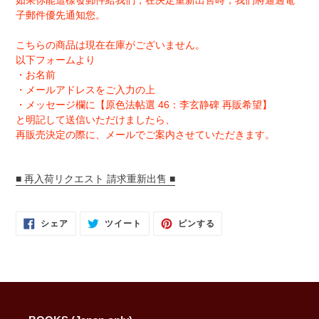
如果你能這樣發郵件給我們，在决定重新出售時，我們將通過電
子郵件優先通知您。
こちらの商品は現在在庫がございません。
以下フォームより
・お名前
・メールアドレスをご入力の上
・メッセージ欄に【原色法帖選 46：李玄静碑 再販希望】
と明記して送信いただけましたら、
再販売決定の際に、メールでご案内させていただきます。
■ 再入荷リクエスト 請求重新出售 ■
FACEBOOK
TWITTER
PINTEREST
シェア
ツイート
ピンする
で
に
で
シ
投
ピ
ェ
稿
ン
ア
す
す
す
る
る
る