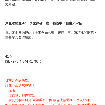
商
文庫藏。
品
を
追
加
原色法帖選 46：李玄静碑［唐・張従申／楷書／宋拓］
す
る
唐の茅山紫陽観の道士李含光の碑。宋拓・三井家聴冰閣旧蔵・
三井記念美術館蔵。
42頁
ISBN978-4-544-01766-3
目前此產品缺貨。
請在下面填寫中输入
・姓名
・你的電子郵件地址
・在詢問欄中填寫[希望重新出售 原色法帖選46：李玄靜碑]