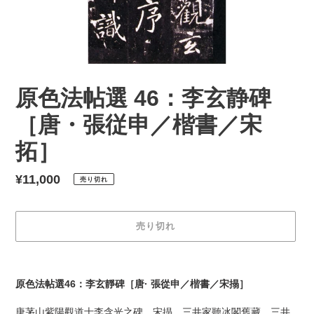
原色法帖選 46：李玄静碑
［唐・張従申／楷書／宋
拓］
通
¥11,000
売り切れ
常
価
売り切れ
格
カ
ー
原色法帖選46：李玄靜碑［唐· 張從申／楷書／宋搨］
ト
に
唐茅山紫陽觀道士李含光之碑。宋搨、三井家聽冰閣舊藏、三井