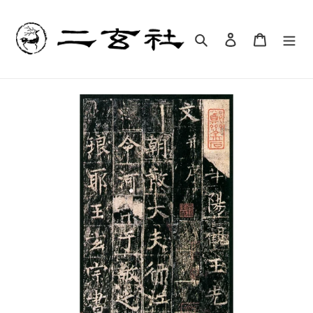
コ
ン
テ
検索
ログイン
カート
ン
ツ
に
ス
キ
ッ
プ
す
る