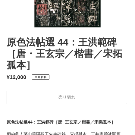
原色法帖選 44：王洪範碑
［唐・王玄宗／楷書／宋拓
孤本］
通
¥12,000
売り切れ
常
価
売り切れ
格
カ
ー
原色法帖選44：王洪範碑［唐· 王玄宗／楷書／宋搨孤本］
ト
に
桐柏眞人茅山華陽觀王先生碑銘。宋搨孤本、三井家聽冰閣舊