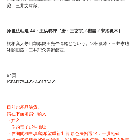
商
藏、三井文庫藏。
品
を
追
加
原色法帖選 44：王洪範碑［唐・王玄宗／楷書／宋拓孤本］
す
る
桐柏真人茅山華陽観王先生碑銘ともいう。宋拓孤本・三井家聴
冰閣旧蔵・三井記念美術館蔵。
64頁
ISBN978-4-544-01764-9
目前此產品缺貨。
請在下面填寫中输入
・姓名
・你的電子郵件地址
・在詢問欄中填寫[希望重新出售 原色法帖選44：王洪範碑]