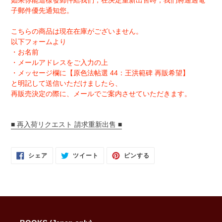
如果你能這樣發郵件給我們，在决定重新出售時，我們將通過電
子郵件優先通知您。
こちらの商品は現在在庫がございません。
以下フォームより
・お名前
・メールアドレスをご入力の上
・メッセージ欄に【原色法帖選 44：王洪範碑 再販希望】
と明記して送信いただけましたら、
再販売決定の際に、メールでご案内させていただきます。
■ 再入荷リクエスト 請求重新出售 ■
FACEBOOK
TWITTER
PINTEREST
シェア
ツイート
ピンする
で
に
で
シ
投
ピ
ェ
稿
ン
ア
す
す
す
る
る
る