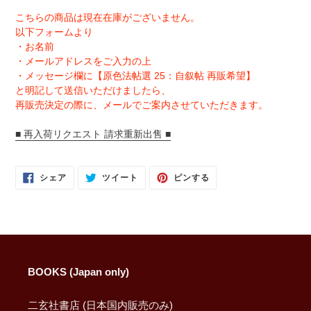
こちらの商品は現在在庫がございません。
以下フォームより
・お名前
・メールアドレスをご入力の上
・メッセージ欄に【原色法帖選 25：自叙帖 再販希望】
と明記して送信いただけましたら、
再販売決定の際に、メールでご案内させていただきます。
■ 再入荷リクエスト 請求重新出售 ■
FACEBOOK
TWITTER
PINTEREST
シェア
ツイート
ピンする
で
に
で
シ
投
ピ
ェ
稿
ン
ア
す
す
す
る
る
る
BOOKS (Japan only)
二玄社書店 (日本国内販売のみ)