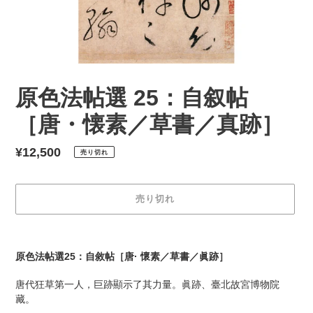
原色法帖選 25：自叙帖
［唐・懐素／草書／真跡］
通
¥12,500
売り切れ
常
価
売り切れ
格
カ
ー
原色法帖選25：自敘帖［唐· 懷素／草書／眞跡］
ト
に
唐代狂草第一人，巨跡顯示了其力量。眞跡、臺北故宮博物院
商
藏。
品