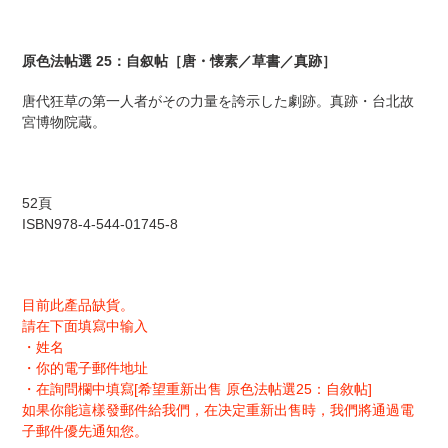
を
追
加
原色法帖選 25：自叙帖［唐・懐素／草書／真跡］
す
る
唐代狂草の第一人者がその力量を誇示した劇跡。真跡・台北故
宮博物院蔵。
52頁
ISBN
978-4-544-01745-8
目前此產品缺貨。
請在下面填寫中输入
・姓名
・你的電子郵件地址
・在詢問欄中填寫[希望重新出售 原色法帖選25：自敘帖]
如果你能這樣發郵件給我們，在决定重新出售時，我們將通過電
子郵件優先通知您。