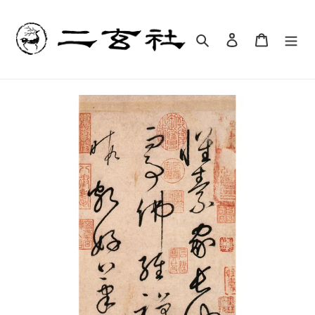
コ
ン
テ
検索
ログイン
カート
ン
ツ
に
ス
キ
ッ
プ
す
る