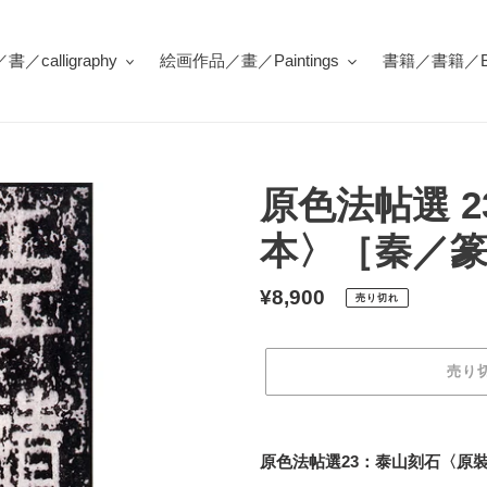
／calligraphy
絵画作品／畫／Paintings
書籍／書籍／Bo
原色法帖選 
本〉［秦／篆
通
¥8,900
売り切れ
常
価
売り
格
カ
ー
原色法帖選23：泰山刻石〈原裝
ト