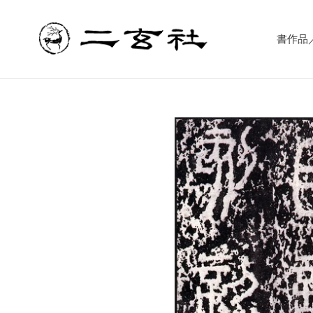
コ
ン
テ
書作品／書
ン
ツ
に
ス
キ
ッ
プ
す
る