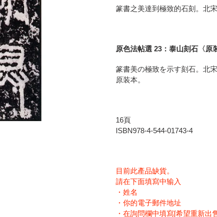
に
篆書之美達到極致的石刻。北宋
商
品
を
追
原色法帖選 23：泰山刻石〈原
加
篆書美の極致を示す刻石。北
す
原装本。
る
16頁
ISBN978-4-544-01743-4
目前此產品缺貨。
請在下面填寫中输入
・姓名
・你的電子郵件地址
・在詢問欄中填寫[希望重新出售