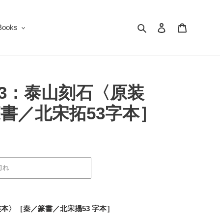
検索
ログイン
カート
oks
23：泰山刻石〈原装
書／北宋拓53字本］
切れ
本〉［秦／篆書／北宋搨53 字本］