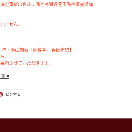
在决定重新出售時，我們將通過電子郵件優先通知
ざいません。
上
23：泰山刻石〈原装本〉 再販希望】
たら、
ご案内させていただきます。
售 ■
TTER
PINTEREST
ピンする
で
ピ
ン
す
る