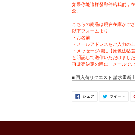
如果你能這樣發郵件給我們，
您。
こちらの商品は現在在庫がご
以下フォームより
・お名前
・メールアドレスをご入力の
・メッセージ欄に【原色法帖選 
と明記して送信いただけまし
再販売決定の際に、メールで
■ 再入荷リクエスト 請求重新出
FACEBOOK
TWI
シェア
ツイート
で
に
シ
投
ェ
稿
ア
す
す
る
る