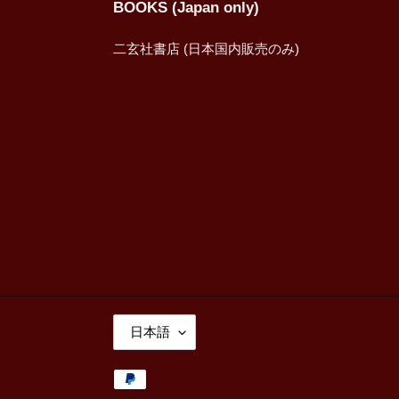
BOOKS (Japan only)
二玄社書店 (日本国内販売のみ)
言
日本語
語
決
済