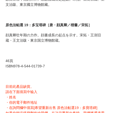
商
文治跋、東京國立博物館藏。
品
を
追
加
原色法帖選 19：多宝塔碑［唐・顔真卿／楷書／宋拓］
す
る
顔真卿壮年期の力作。顔書成長の起点を示す。宋拓・王澍旧
蔵・王文治跋・東京国立博物館蔵。
46頁
ISBN
978-4-544-01739-7
目前此產品缺貨。
請在下面填寫中输入
・姓名
・你的電子郵件地址
・在詢問欄中填寫[希望重新出售 原色法帖選19：多寶塔碑]