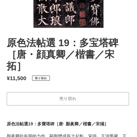
原色法帖選 19：多宝塔碑
［唐・顔真卿／楷書／宋
拓］
通
¥11,500
売り切れ
常
価
売り切れ
格
カ
ー
原色法帖選19：多寶塔碑［唐· 顏眞卿／楷書／宋搨］
ト
に
顏眞卿壯年期的力作。顯顏體成長之起點。宋搨、王澍舊藏、王