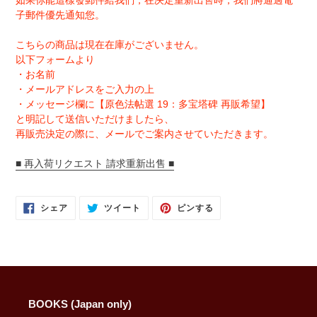
如果你能這樣發郵件給我們，在决定重新出售時，我們將通過電
子郵件優先通知您。
こちらの商品は現在在庫がございません。
以下フォームより
・お名前
・メールアドレスをご入力の上
・メッセージ欄に【原色法帖選 19：多宝塔碑 再販希望】
と明記して送信いただけましたら、
再販売決定の際に、メールでご案内させていただきます。
■ 再入荷リクエスト 請求重新出售 ■
FACEBOOK
TWITTER
PINTEREST
シェア
ツイート
ピンする
で
に
で
シ
投
ピ
ェ
稿
ン
ア
す
す
す
る
る
る
BOOKS (Japan only)