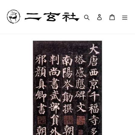
コ
ン
テ
検索
ログイン
カート
ン
ツ
に
ス
キ
ッ
プ
す
る