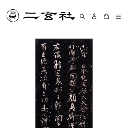
コ
ン
テ
検索
ログイン
カート
ン
ツ
に
ス
キ
ッ
プ
す
る