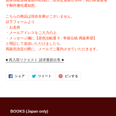
如果你能這樣發郵件給我們，在决定重新出售時，我們將通過電
子郵件優先通知您。
こちらの商品は現在在庫がございません。
以下フォームより
・お名前
・メールアドレスをご入力の上
・メッセージ欄に【原色法帖選 9：争座位稿 再販希望】
と明記して送信いただけましたら、
再販売決定の際に、メールでご案内させていただきます。
■ 再入荷リクエスト 請求重新出售 ■
FACEBOOK
TWITTER
PINTEREST
シェア
ツイート
ピンする
で
に
で
シ
投
ピ
ェ
稿
ン
ア
す
す
す
る
る
る
BOOKS (Japan only)