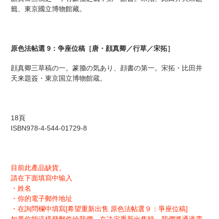
商
籤、東京國立博物館藏。
品
を
追
加
原色法帖選 9：争座位稿［唐・顔真卿／行草／宋拓］
す
る
顔真卿三草稿の一。篆籀の気あり、顔書の第一。宋拓・比田井
天来題簽・東京国立博物館蔵。
18頁
ISBN978-4-544-01729-8
目前此產品缺貨。
請在下面填寫中输入
・姓名
・你的電子郵件地址
・在詢問欄中填寫[希望重新出售 原色法帖選９：爭座位稿]