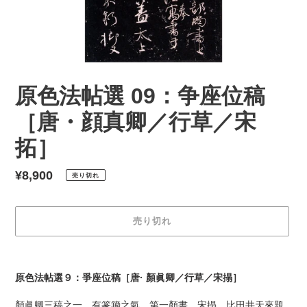
原色法帖選 09：争座位稿
［唐・顔真卿／行草／宋
拓］
通
¥8,900
売り切れ
常
価
売り切れ
格
カ
ー
原色法帖選９：爭座位稿［唐· 顏眞卿／行草／宋搨］
ト
に
顏眞卿三稿之一，有篆籀之氣，第一顏書。宋搨、比田井天來題