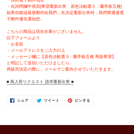
・你的電子郵件地址
・在詢問欄中填寫[希望重新出售 原色法帖選５：蘭亭敘五種]
如果你能這樣發郵件給我們，在决定重新出售時，我們將通過電
子郵件優先通知您。
こちらの商品は現在在庫がございません。
以下フォームより
・お名前
・メールアドレスをご入力の上
・メッセージ欄に【原色法帖選 5：蘭亭叙五種 再販希望】
と明記して送信いただけましたら、
再販売決定の際に、メールでご案内させていただきます。
■ 再入荷リクエスト 請求重新出售 ■
FACEBOOK
TWITTER
PINTEREST
シェア
ツイート
ピンする
で
に
で
シ
投
ピ
ェ
稿
ン
ア
す
す
す
る
る
る