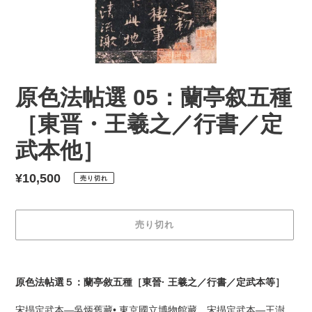
原色法帖選 05：蘭亭叙五種
［東晋・王羲之／行書／定
武本他］
通
¥10,500
売り切れ
常
価
売り切れ
格
カ
ー
原色法帖選５：蘭亭敘五種［東晉· 王羲之／行書／定武本等］
ト
に
宋搨定武本—吳炳舊藏• 東京國立博物館藏。宋搨定武本—王澍