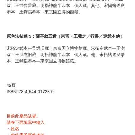
商
跋、王世傑舊藏。明搨神龍半印本—個人藏。其他、宋搨褚遂良
品
摹本、王鐸臨摹本—東京國立博物館藏。
を
追
加
す
原色法帖選 5：蘭亭叙五種［東晋・王羲之／行書／定武本他］
る
宋拓定武本―呉炳旧蔵・東京国立博物館蔵。宋拓定武本―王澍
跋・王世杰旧蔵。明拓神龍半印本―個人蔵。他、宋拓褚遂良摹
本、王鐸臨摹本―東京国立博物館蔵。
42頁
ISBN978-4-544-01725-0
目前此產品缺貨。
請在下面填寫中输入
・姓名