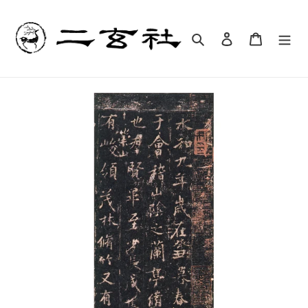
コ
ン
テ
検索
ログイン
カート
ン
ツ
に
ス
キ
ッ
プ
す
る