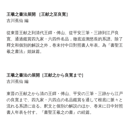
カ
ー
王羲之書法展開 ［王献之至良寛］
ト
吉川蕉仙 編
に
商
從東晋王献之到清代王鐸・傅山、從平安三筆・三跡到江戸良
品
寛、通過鑑賞四九家・六四件名品，徹底追溯悠長的系譜。除了
を
釋文和個別的解説之外，巻末付中日對照書人年表。為『書聖王
追
羲之書法』姐妹篇。
加
す
る
王羲之書法の展開［王献之から良寛まで］
吉川蕉仙 編
東晋の王献之から清の王鐸・傅山、平安の三筆・三跡から江戸
の良寛まで、四九家・六四点の名品鑑賞を通して根底に脈々と
流れる系譜に迫る。釈文と個別の解説のほか、巻末に日中対照
書人年表を付す。『書聖王羲之の書』の続篇。