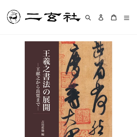
コ
ン
テ
検索
ログイン
カート
ン
ツ
に
ス
キ
ッ
プ
す
る