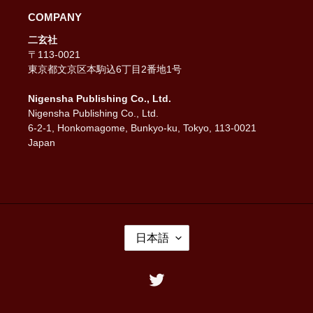
COMPANY
二玄社
〒113-0021
東京都文京区本駒込6丁目2番地1号
Nigensha Publishing Co., Ltd.
Nigensha Publishing Co., Ltd.
6-2-1, Honkomagome, Bunkyo-ku, Tokyo, 113-0021
Japan
言
日本語
語
Twitter