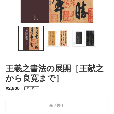
王羲之書法の展開［王献之
から良寛まで］
通
¥2,800
売り切れ
常
価
売り切れ
格