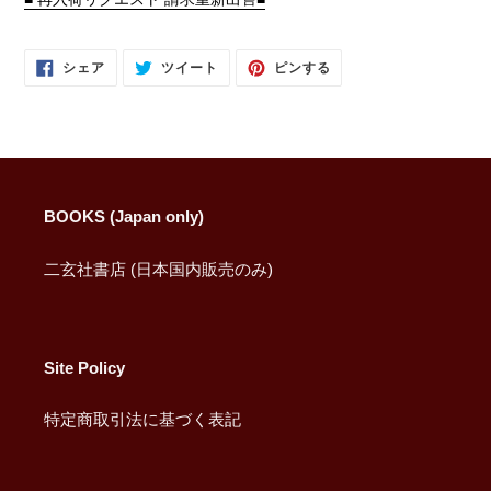
FACEBOOK
TWITTER
PINTEREST
シェア
ツイート
ピンする
で
に
で
シ
投
ピ
ェ
稿
ン
ア
す
す
す
る
る
る
BOOKS (Japan only)
二玄社書店 (日本国内販売のみ)
Site Policy
特定商取引法に基づく表記