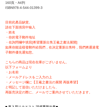
160頁・A4判
ISBN978-4-544-01399-3
目前此產品缺貨。
請在下面填寫中输入
・姓名
・你的電子郵件地址
・在詢問欄中填寫[希望重新出售王羲之書法展開]
如果你能這樣發郵件給我們，在决定重新出售時，我們將通過電
子郵件優先通知您。
こちらの商品は現在在庫がございません。
以下フォームより
・お名前
・メールアドレスをご入力の上
・メッセージ欄に【王羲之書法の展開 再販希望】
と明記して送信いただけましたら、
再販売決定の際に、メールでご案内させていただきます。
■ 再入荷リクエスト
請求重新出售
■