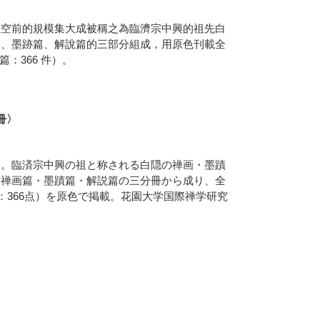
以空前的規模集大成被稱之為臨濟宗中興的祖先白
篇、墨跡篇、解說篇的三部分組成，用原色刊載全
篇：366 件）。
冊〉
本。臨済宗中興の祖と称される白隠の禅画・墨蹟
。禅画篇・墨蹟篇・解説篇の三分冊から成り、全
：366点）を原色で掲載。花園大学国際禅学研究