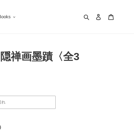
検索
ログイン
カート
oks
隠禅画墨蹟〈全3
切れ
）