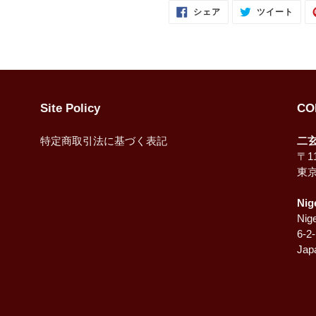
FACEBOOK
TWI
シェア
ツイート
で
に
シ
投
ェ
稿
ア
す
す
る
る
Site Policy
CO
特定商取引法に基づく表記
二
〒11
東
Nig
Nige
6-2
Jap