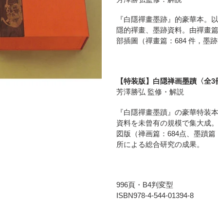
に
商
『白隱禪畫墨跡』的豪華本。
品
隱的禪畫、墨跡資料。由禪畫
を
部插圖（禪畫篇：684 件，墨跡
追
加
す
る
【特装版】白隠禅画墨蹟〈全3
芳澤勝弘 監修・解説
『白隱禪畫墨蹟』の豪華特装
資料を未曾有の規模で集大成
図版（禅画篇：684点、墨蹟篇
所による総合研究の成果。
996頁・B4判変型
ISBN978-4-544-01394-8