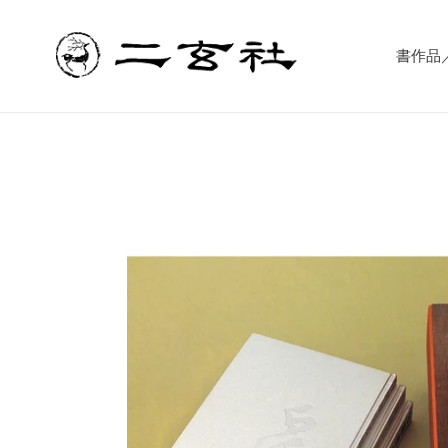
コ
ン
テ
書作品／書
ン
ツ
に
ス
キ
ッ
プ
す
る