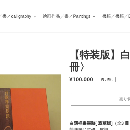
／calligraphy
絵画作品／畫／Paintings
書籍／書籍／Bo
【特装版】白
冊〉
通
¥100,000
売り切れ
常
価
売り
格
カ
ー
白隱禪畫墨跡[ 豪華版]（全3 冊
ト
芳澤勝弘監修．解說