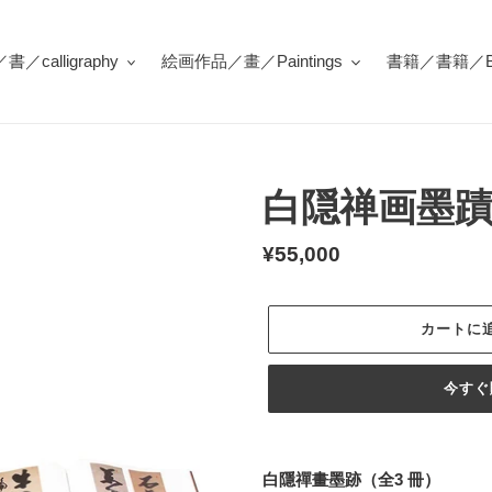
／calligraphy
絵画作品／畫／Paintings
書籍／書籍／Bo
白隠禅画墨蹟
通
¥55,000
常
価
カートに
格
今すぐ
カ
ー
白隱禪畫墨跡（全3 冊）