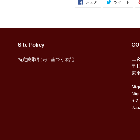
FACEBOOK
TWI
シェア
ツイート
で
に
シ
投
ェ
稿
ア
す
す
る
る
Site Policy
CO
特定商取引法に基づく表記
二
〒11
東
Nig
Nige
6-2
Jap