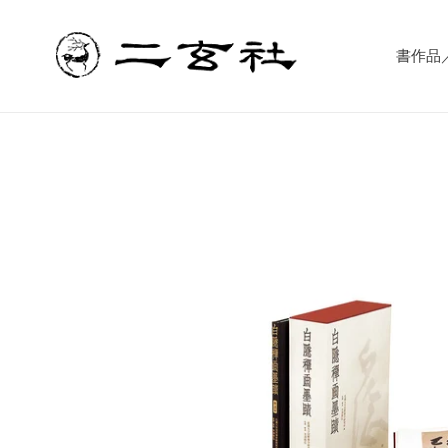
コ
ン
テ
書作品／書
ン
ツ
に
ス
キ
ッ
プ
す
る