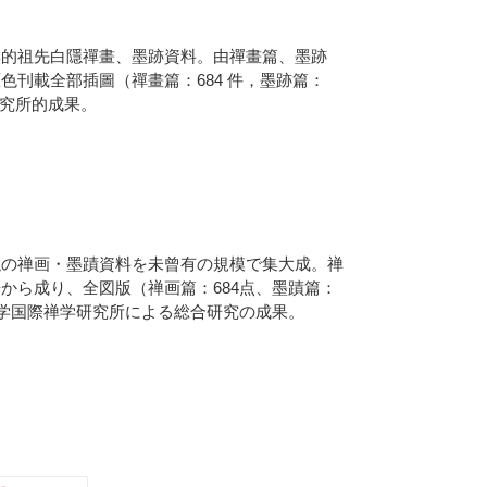
興的祖先白隱禪畫、墨跡資料。由禪畫篇、墨跡
色刊載全部插圖（禪畫篇：684 件，墨跡篇：
研究所的成果。
隠の禅画・墨蹟資料を未曾有の規模で集大成。禅
から成り、全図版（禅画篇：684点、墨蹟篇：
大学国際禅学研究所による総合研究の成果。