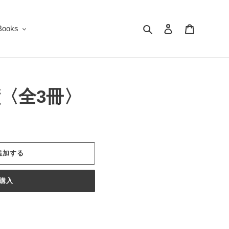
検索
ログイン
カート
oks
〈全3冊〉
追加する
購入