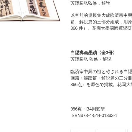
ト
芳澤勝弘監修．解說
に
商
以空前的規模集大成臨濟宗中
品
篇、解說篇的三部分組成，用原
を
366 件）。花園大學國際禪學
追
加
す
る
白隠禅画墨蹟〈全3冊〉
芳澤勝弘 監修・解説
臨済宗中興の祖と称される白
画篇・墨蹟篇・解説篇の三分冊
366点）を原色で掲載。花園
996頁・B4判変型
ISBN978-4-544-01393-1